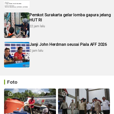
Pemkot Surakarta gelar lomba gapura jelang
HUT RI
22 jam lalu
Janji John Herdman seusai Piala AFF 2026
2 jam lalu
Foto