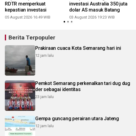
i
RDTR memperkuat
investasi Australia 350 juta
3
kepastian investasi
dolar AS masuk Batang
05 August 2026 16:49 WIB
03 August 2026 19:23 WIB
Berita Terpopuler
Prakiraan cuaca Kota Semarang hari ini
12 jam lalu
Pemkot Semarang perkenalkan tari dug dug
der sebagai identitas
23 jam lalu
Gempa guncang perairan utara Jateng
12 jam lalu