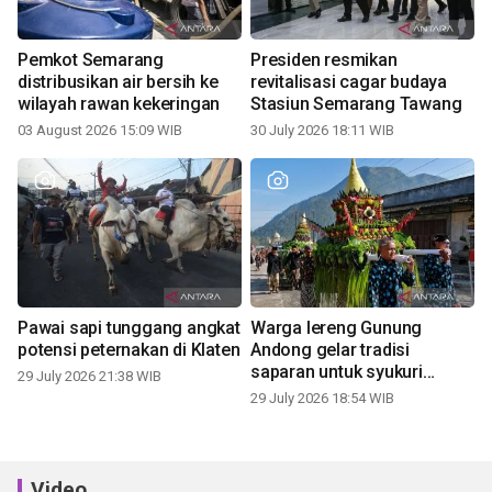
Pemkot Semarang
Presiden resmikan
distribusikan air bersih ke
revitalisasi cagar budaya
wilayah rawan kekeringan
Stasiun Semarang Tawang
03 August 2026 15:09 WIB
30 July 2026 18:11 WIB
Pawai sapi tunggang angkat
Warga lereng Gunung
potensi peternakan di Klaten
Andong gelar tradisi
saparan untuk syukuri
29 July 2026 21:38 WIB
panen
29 July 2026 18:54 WIB
Video