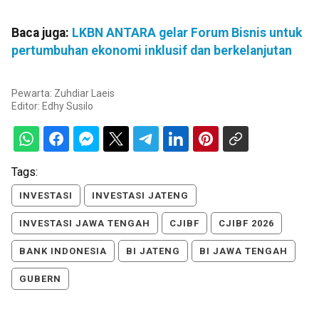
Baca juga:
LKBN ANTARA gelar Forum Bisnis untuk
pertumbuhan ekonomi inklusif dan berkelanjutan
Pewarta: Zuhdiar Laeis
Editor:
Edhy Susilo
Tags:
INVESTASI
INVESTASI JATENG
INVESTASI JAWA TENGAH
CJIBF
CJIBF 2026
BANK INDONESIA
BI JATENG
BI JAWA TENGAH
GUBERN