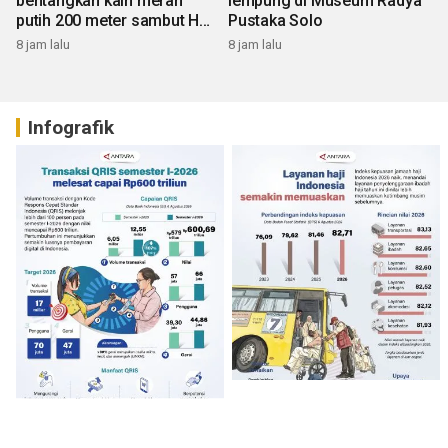
bentangkan kain merah
lempung di Museum Radya
putih 200 meter sambut HUT
Pustaka Solo
RI
8 jam lalu
8 jam lalu
Infografik