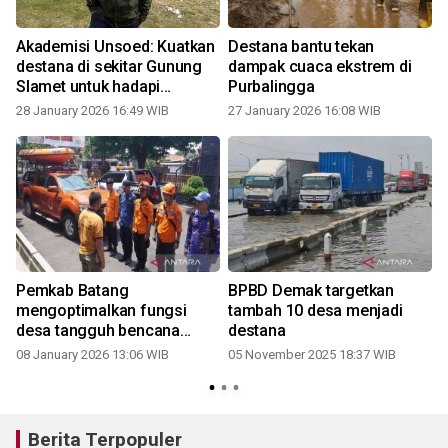
Akademisi Unsoed: Kuatkan
Destana bantu tekan
destana di sekitar Gunung
dampak cuaca ekstrem di
Slamet untuk hadapi
Purbalingga
ancaman bencana
28 January 2026 16:49 WIB
27 January 2026 16:08 WIB
Pemkab Batang
BPBD Demak targetkan
mengoptimalkan fungsi
tambah 10 desa menjadi
desa tangguh bencana
destana
cegah bencana
08 January 2026 13:06 WIB
05 November 2025 18:37 WIB
Berita Terpopuler