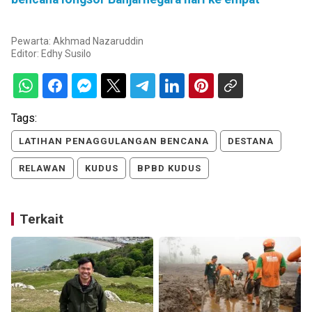
Pewarta: Akhmad Nazaruddin
Editor:
Edhy Susilo
Tags:
LATIHAN PENAGGULANGAN BENCANA
DESTANA
RELAWAN
KUDUS
BPBD KUDUS
Terkait