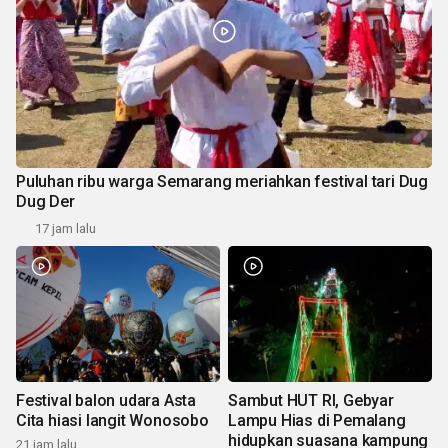
Puluhan ribu warga Semarang meriahkan festival tari Dug
Dug Der
17 jam lalu
Festival balon udara Asta
Sambut HUT RI, Gebyar
Cita hiasi langit Wonosobo
Lampu Hias di Pemalang
hidupkan suasana kampung
21 jam lalu