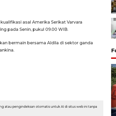
ualifikasi asal Amerika Serikat Varvara
ng pada Senin, pukul 09.00 WIB.
alkan bermain bersama Aldila di sektor ganda
F
ankina.
Kemarau memuncak, air
Waduk Delingan Karanganyar
g atau pengindeksan otomatis untuk AI di situs web ini tanpa
menyusut