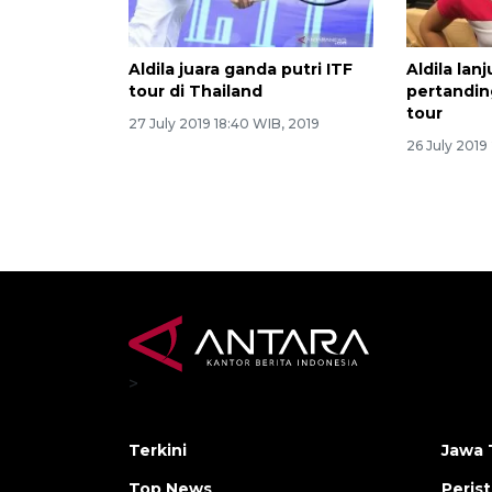
Aldila juara ganda putri ITF
Aldila lan
tour di Thailand
pertanding
tour
27 July 2019 18:40 WIB, 2019
26 July 2019
>
Terkini
Jawa 
Top News
Peris