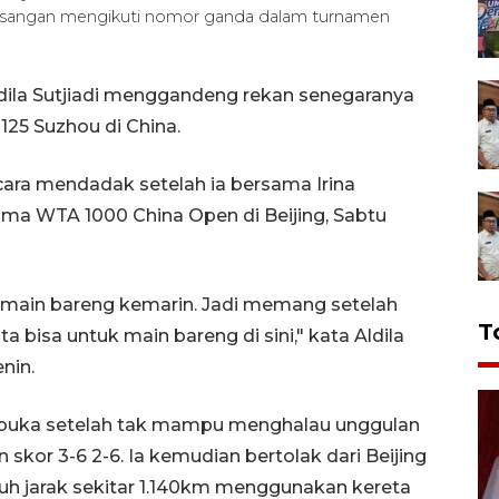
erpasangan mengikuti nomor ganda dalam turnamen
ldila Sutjiadi menggandeng rekan senegaranya
125 Suzhou di China.
ecara mendadak setelah ia bersama Irina
ma WTA 1000 China Open di Beijing, Sabtu
main bareng kemarin. Jadi memang setelah
T
ta bisa untuk main bareng di sini," kata Aldila
nin.
embuka setelah tak mampu menghalau unggulan
 skor 3-6 2-6. Ia kemudian bertolak dari Beijing
h jarak sekitar 1.140km menggunakan kereta