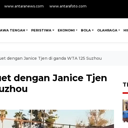
www.antaranews.com
www.antarafoto.com
JAWA TENGAH
PERISTIWA
EKONOMI
BOLA
OLAHRAGA
H
rduet dengan Janice Tjen di ganda WTA 125 Suzhou
duet dengan Janice Tjen
T
Suzhou