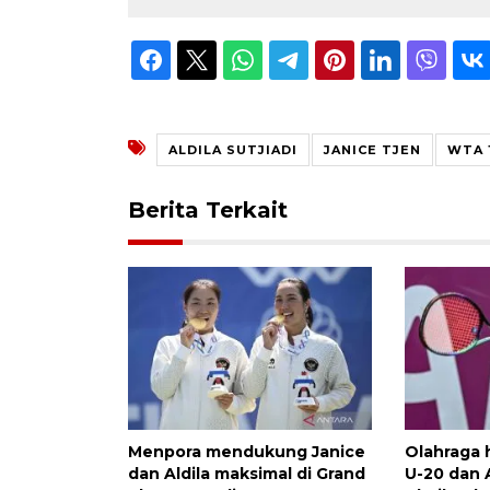
ALDILA SUTJIADI
JANICE TJEN
WTA 
Berita Terkait
Menpora mendukung Janice
Olahraga h
dan Aldila maksimal di Grand
U-20 dan A