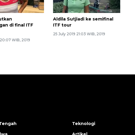
jutkan
Aldila Sutjiadi ke semifinal
an di final ITF
ITF tour
25 July 2019 21:03 WIB, 2019
 20:07 WIB, 2019
Tengah
Teknologi
tiwa
Artikel