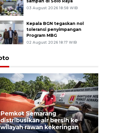
sampah di Solo Raya
03 August 2026 18:58 WIB
Kepala BGN tegaskan nol
toleransi penyimpangan
Program MBG
02 August 2026 18:17 WIB
oto
Pemkot Semarang
Presiden 
distribusikan air bersih ke
cagar bu
wilayah rawan kekeringan
Semaran