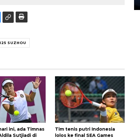
27 July 2026 20:07 WIB
125 SUZHOU
ari ini, ada Timnas
Tim tenis putri Indonesia
ldila Sutjiadi di
lolos ke final SEA Games