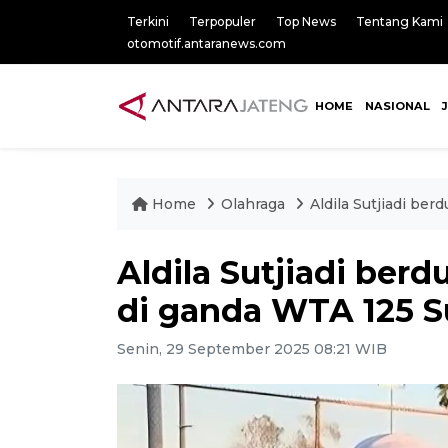
Terkini
Terpopuler
Top News
Tentang Kami
otomotif.antaranews.com
HOME
NASIONAL
Home
Olahraga
Aldila Sutjiadi be
Aldila Sutjiadi ber
di ganda WTA 125 
Senin, 29 September 2025 08:21 WIB