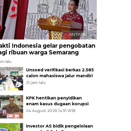
akti Indonesia gelar pengobatan
agi ribuan warga Semarang
am lalu
Unsoed verifikasi berkas 2.585
calon mahasiswa jalur mandiri
21 jam lalu
KPK hentikan penyidikan
enam kasus dugaan korupsi
04 August 2026 14:51 WIB
Investor AS bidik pengelolaan