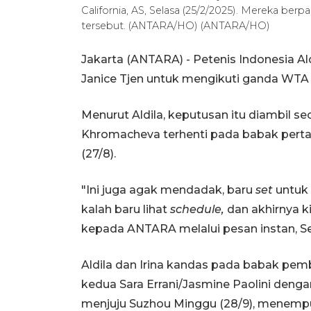
California, AS, Selasa (25/2/2025). Mereka b
tersebut. (ANTARA/HO) (ANTARA/HO)
Jakarta (ANTARA) - Petenis Indonesia A
Janice Tjen untuk mengikuti ganda WTA 
Menurut Aldila, keputusan itu diambil s
Khromacheva terhenti pada babak perta
(27/8).
"Ini juga agak mendadak, baru
set
untuk 
kalah baru lihat
schedule,
dan akhirnya ki
kepada ANTARA melalui pesan instan, Se
Aldila dan Irina kandas pada babak p
kedua Sara Errani/Jasmine Paolini dengan
menjuju Suzhou Minggu (28/9), menempu