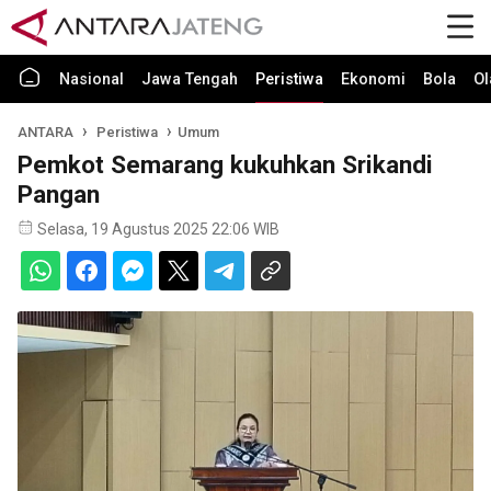
Nasional
Jawa Tengah
Peristiwa
Ekonomi
Bola
Ol
ANTARA
Peristiwa
Umum
Pemkot Semarang kukuhkan Srikandi
Pangan
Selasa, 19 Agustus 2025 22:06 WIB