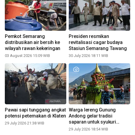
Pemkot Semarang
Presiden resmikan
distribusikan air bersih ke
revitalisasi cagar budaya
wilayah rawan kekeringan
Stasiun Semarang Tawang
03 August 2026 15:09 WIB
30 July 2026 18:11 WIB
Pawai sapi tunggang angkat
Warga lereng Gunung
potensi peternakan di Klaten
Andong gelar tradisi
saparan untuk syukuri
29 July 2026 21:38 WIB
panen
29 July 2026 18:54 WIB