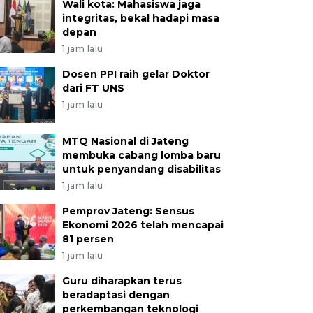
Wali kota: Mahasiswa jaga
integritas, bekal hadapi masa
depan
1 jam lalu
Dosen PPI raih gelar Doktor
dari FT UNS
1 jam lalu
MTQ Nasional di Jateng
membuka cabang lomba baru
untuk penyandang disabilitas
1 jam lalu
Pemprov Jateng: Sensus
Ekonomi 2026 telah mencapai
81 persen
1 jam lalu
Guru diharapkan terus
beradaptasi dengan
perkembangan teknologi