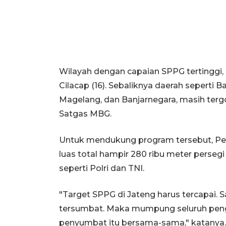
Wilayah dengan capaian SPPG tertinggi, an
Cilacap (16). Sebaliknya daerah seperti
Magelang, dan Banjarnegara, masih tergo
Satgas MBG.
Untuk mendukung program tersebut, Pe
luas total hampir 280 ribu meter perseg
seperti Polri dan TNI.
"Target SPPG di Jateng harus tercapai. Sa
tersumbat. Maka mumpung seluruh pengem
penyumbat itu bersama-sama," katanya.