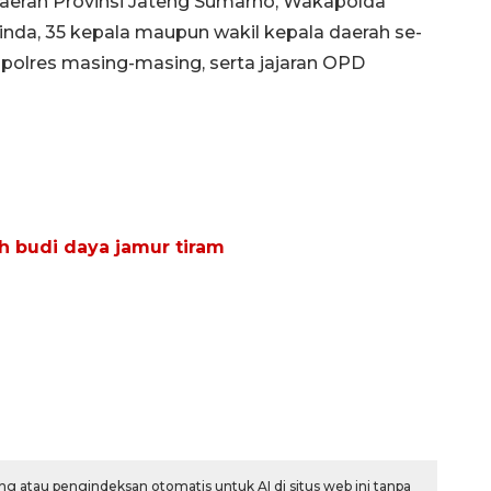
 Daerah Provinsi Jateng Sumarno, Wakapolda
nda, 35 kepala maupun wakil kepala daerah se-
polres masing-masing, serta jajaran OPD
h budi daya jamur tiram
g atau pengindeksan otomatis untuk AI di situs web ini tanpa