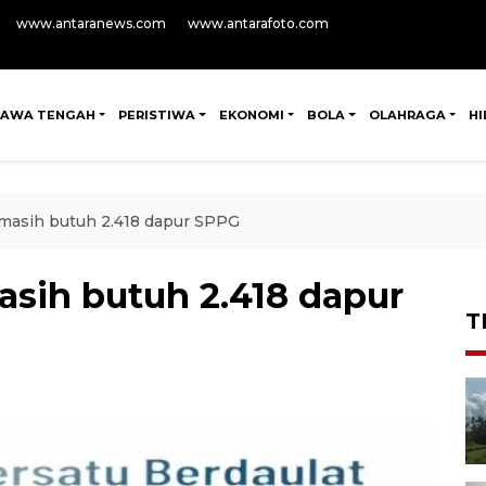
www.antaranews.com
www.antarafoto.com
JAWA TENGAH
PERISTIWA
EKONOMI
BOLA
OLAHRAGA
H
 masih butuh 2.418 dapur SPPG
asih butuh 2.418 dapur
T