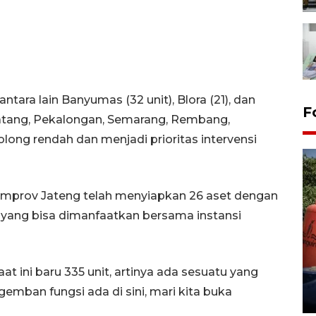
tara lain Banyumas (32 unit), Blora (21), dan
F
 Batang, Pekalongan, Semarang, Rembang,
long rendah dan menjadi prioritas intervensi
mprov Jateng telah menyiapkan 26 aset dengan
i yang bisa dimanfaatkan bersama instansi
Kemarau memuncak, air
Waduk Delingan Karanganyar
at ini baru 335 unit, artinya ada sesuatu yang
menyusut
ban fungsi ada di sini, mari kita buka
27 July 2026 20:07 WIB