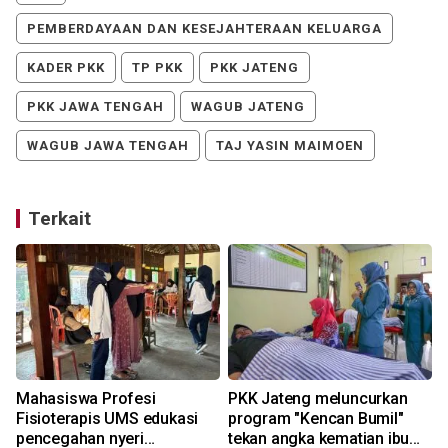
PEMBERDAYAAN DAN KESEJAHTERAAN KELUARGA
KADER PKK
TP PKK
PKK JATENG
PKK JAWA TENGAH
WAGUB JATENG
WAGUB JAWA TENGAH
TAJ YASIN MAIMOEN
Terkait
Mahasiswa Profesi
PKK Jateng meluncurkan
Fisioterapis UMS edukasi
program "Kencan Bumil"
pencegahan nyeri
tekan angka kematian ibu