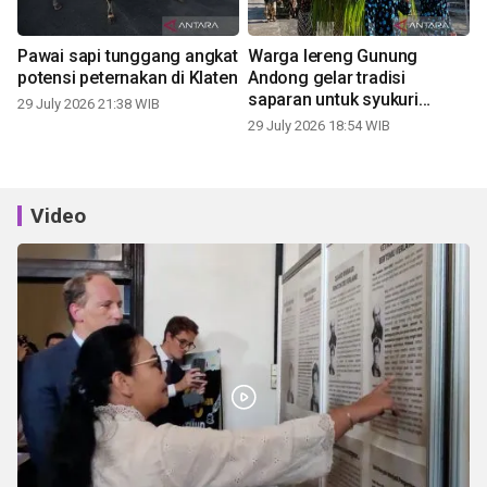
Pawai sapi tunggang angkat
Warga lereng Gunung
potensi peternakan di Klaten
Andong gelar tradisi
saparan untuk syukuri
29 July 2026 21:38 WIB
panen
29 July 2026 18:54 WIB
Video