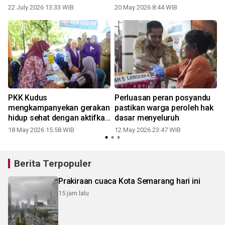
punggung bawah bagi kader
dan bayi
22 July 2026 13:33 WIB
20 May 2026 8:44 WIB
2
PKK dan lansia di Nguter
PKK Kudus
Perluasan peran posyandu
mengkampanyekan gerakan
pastikan warga peroleh hak
hidup sehat dengan aktifkan
dasar menyeluruh
Posyandu
18 May 2026 15:58 WIB
12 May 2026 23:47 WIB
Berita Terpopuler
Prakiraan cuaca Kota Semarang hari ini
15 jam lalu