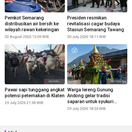
Pemkot Semarang
Presiden resmikan
distribusikan air bersih ke
revitalisasi cagar budaya
wilayah rawan kekeringan
Stasiun Semarang Tawang
03 August 2026 15:09 WIB
30 July 2026 18:11 WIB
Pawai sapi tunggang angkat
Warga lereng Gunung
potensi peternakan di Klaten
Andong gelar tradisi
saparan untuk syukuri
29 July 2026 21:38 WIB
panen
29 July 2026 18:54 WIB