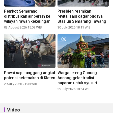
Pemkot Semarang
Presiden resmikan
distribusikan air bersih ke
revitalisasi cagar budaya
wilayah rawan kekeringan
Stasiun Semarang Tawang
03 August 2026 15:09 WIB
30 July 2026 18:11 WIB
Pawai sapi tunggang angkat
Warga lereng Gunung
potensi peternakan di Klaten
Andong gelar tradisi
saparan untuk syukuri
29 July 2026 21:38 WIB
panen
29 July 2026 18:54 WIB
Video