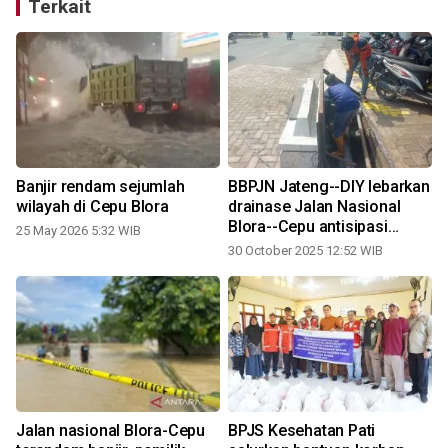
Terkait
Banjir rendam sejumlah
BBPJN Jateng--DIY lebarkan
wilayah di Cepu Blora
drainase Jalan Nasional
Blora--Cepu antisipasi
25 May 2026 5:32 WIB
luapan air
30 October 2025 12:52 WIB
Jalan nasional Blora-Cepu
BPJS Kesehatan Pati