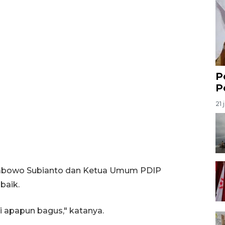
P
P
21 
rabowo Subianto dan Ketua Umum PDIP
baik.
mi apapun bagus," katanya.