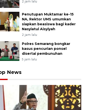
2 jam lalu
Penutupan Muktamar ke-15
NA, Rektor UMS umumkan
siapkan beasiswa bagi kader
Nasyiatul Aisyiyah
2 jam lalu
Polres Semarang bongkar
kasus pencurian ponsel
disertai pembunuhan
5 jam lalu
op News