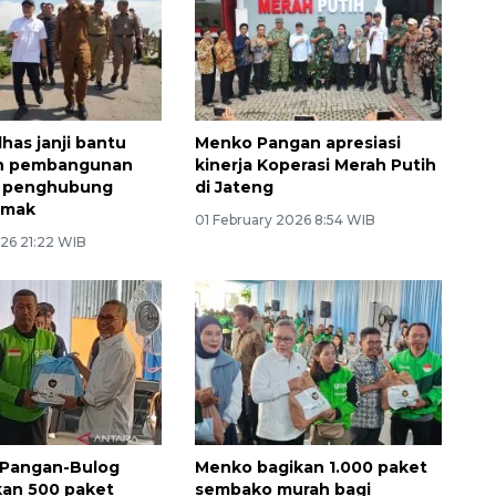
has janji bantu
Menko Pangan apresiasi
n pembangunan
kinerja Koperasi Merah Putih
 penghubung
di Jateng
emak
01 February 2026 8:54 WIB
26 21:22 WIB
Pangan-Bulog
Menko bagikan 1.000 paket
an 500 paket
sembako murah bagi