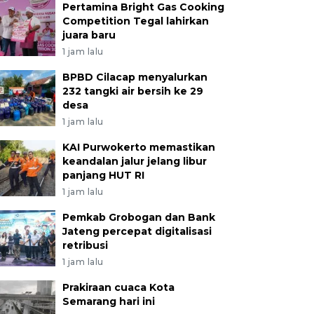
Pertamina Bright Gas Cooking
Competition Tegal lahirkan
juara baru
1 jam lalu
BPBD Cilacap menyalurkan
232 tangki air bersih ke 29
desa
1 jam lalu
KAI Purwokerto memastikan
keandalan jalur jelang libur
panjang HUT RI
1 jam lalu
Pemkab Grobogan dan Bank
Jateng percepat digitalisasi
retribusi
1 jam lalu
Prakiraan cuaca Kota
Semarang hari ini