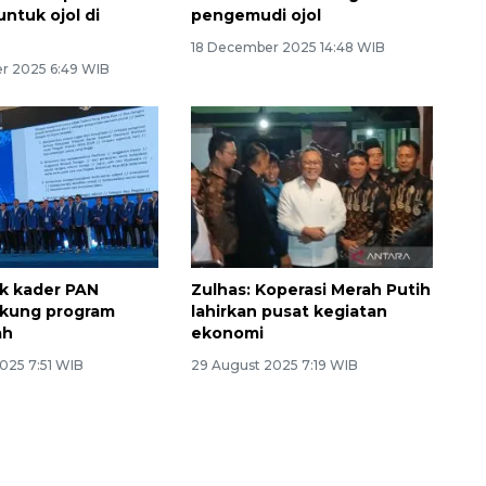
ntuk ojol di
pengemudi ojol
18 December 2025 14:48 WIB
r 2025 6:49 WIB
ak kader PAN
Zulhas: Koperasi Merah Putih
ukung program
lahirkan pusat kegiatan
ah
ekonomi
025 7:51 WIB
29 August 2025 7:19 WIB