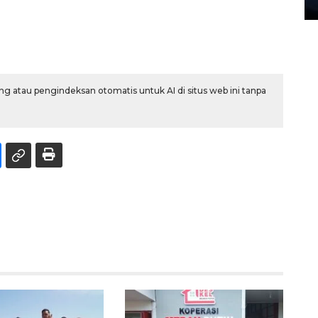
27 July 2026 20:07 WIB
g atau pengindeksan otomatis untuk AI di situs web ini tanpa