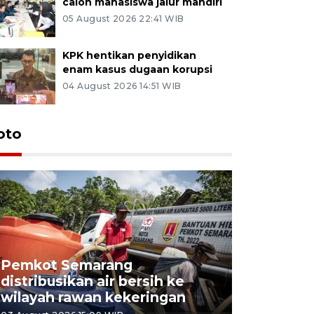
calon mahasiswa jalur mandiri
05 August 2026 22:41 WIB
KPK hentikan penyidikan
enam kasus dugaan korupsi
04 August 2026 14:51 WIB
oto
Pemkot Semarang
Presiden 
distribusikan air bersih ke
cagar bu
wilayah rawan kekeringan
Semaran