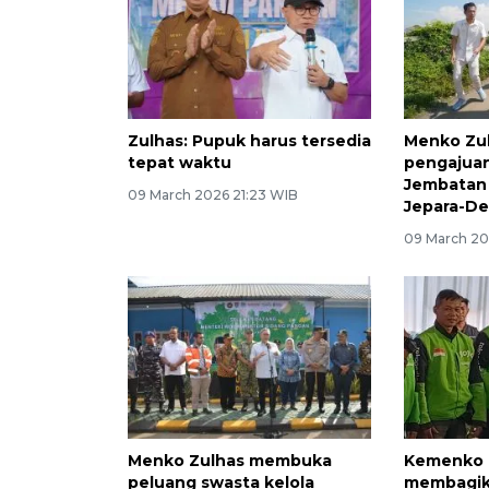
Zulhas: Pupuk harus tersedia
Menko Zul
tepat waktu
pengajua
Jembatan
09 March 2026 21:23 WIB
Jepara-D
09 March 20
Menko Zulhas membuka
Kemenko 
peluang swasta kelola
membagik