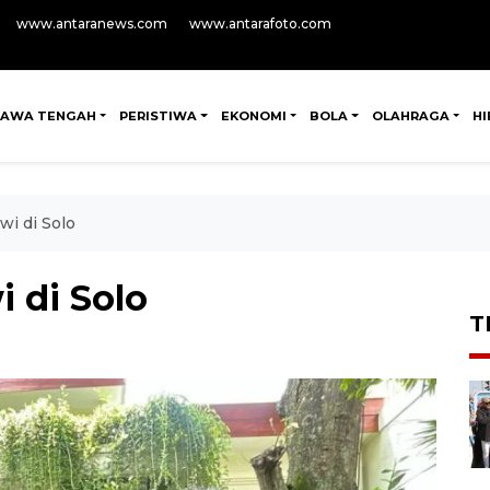
www.antaranews.com
www.antarafoto.com
JAWA TENGAH
PERISTIWA
EKONOMI
BOLA
OLAHRAGA
H
wi di Solo
 di Solo
T