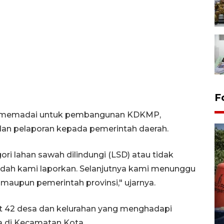
F
han memadai untuk pembangunan KDKMP,
an pelaporan kepada pemerintah daerah.
i lahan sawah dilindungi (LSD) atau tidak
udah kami laporkan. Selanjutnya kami menunggu
 maupun pemerintah provinsi," ujarnya.
Kemarau memuncak, air
Waduk Delingan Karanganyar
t 42 desa dan kelurahan yang menghadapi
menyusut
a di Kecamatan Kota.