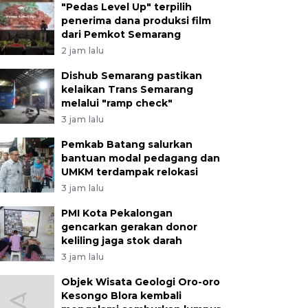
"Pedas Level Up" terpilih
penerima dana produksi film
dari Pemkot Semarang
2 jam lalu
Dishub Semarang pastikan
kelaikan Trans Semarang
melalui "ramp check"
3 jam lalu
Pemkab Batang salurkan
bantuan modal pedagang dan
UMKM terdampak relokasi
3 jam lalu
PMI Kota Pekalongan
gencarkan gerakan donor
keliling jaga stok darah
3 jam lalu
Objek Wisata Geologi Oro-oro
Kesongo Blora kembali