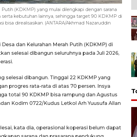
h Putih (KDKMP) yang mulai dilengkapi dengan sarana
n serta kebutuhan lainnya, sehingga target 90 KDKMP di
si bisa direalisasikan. (ANTARA/Akhmad Nazaruddin
 Desa dan Kelurahan Merah Putih (KDKMP) di
an selesai dibangun seluruhnya pada Juli 2026,
rasi.
ng selesai dibangun. Tinggal 22 KDKMP yang
progres rata-rata di atas 70 persen. Insya
T
hingga total 90 KDKMP bisa rampung dan Agustus
ndan Kodim 0722/Kudus Letkol Arh Yuusufa Allan
esai, kata dia, operasional koperasi belum dapat
ngkapan sarana dan prasarana pendukung.