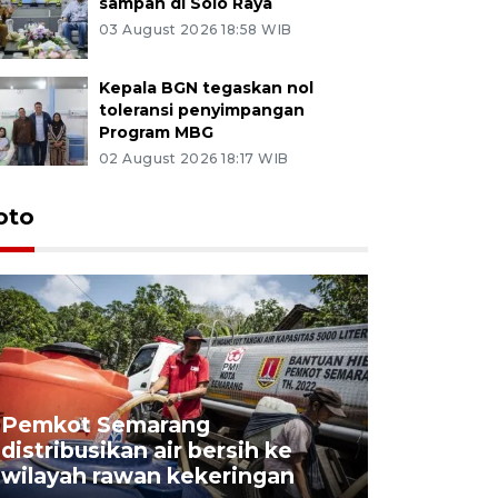
sampah di Solo Raya
03 August 2026 18:58 WIB
Kepala BGN tegaskan nol
toleransi penyimpangan
Program MBG
02 August 2026 18:17 WIB
oto
Pemkot Semarang
Presiden 
distribusikan air bersih ke
cagar bu
wilayah rawan kekeringan
Semaran