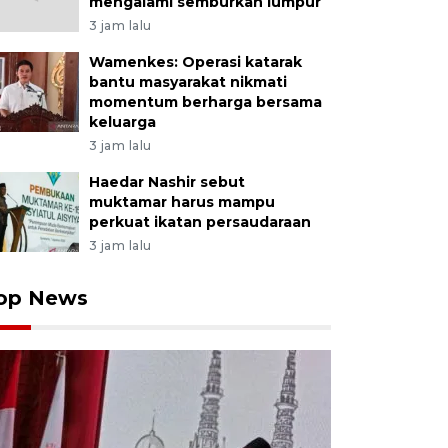
mengalami semburkan lumpur
3 jam lalu
Wamenkes: Operasi katarak
bantu masyarakat nikmati
momentum berharga bersama
keluarga
3 jam lalu
Haedar Nashir sebut
muktamar harus mampu
perkuat ikatan persaudaraan
3 jam lalu
op News