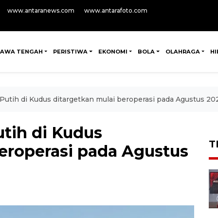
www.antaranews.com
www.antarafoto.com
JAWA TENGAH
PERISTIWA
EKONOMI
BOLA
OLAHRAGA
H
utih di Kudus ditargetkan mulai beroperasi pada Agustus 20
tih di Kudus
T
beroperasi pada Agustus