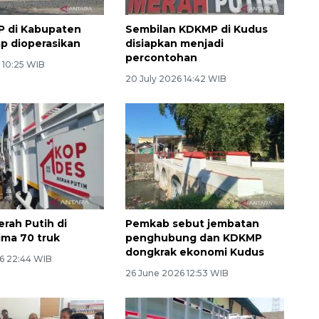
P di Kabupaten
Sembilan KDKMP di Kudus
p dioperasikan
disiapkan menjadi
percontohan
 10:25 WIB
20 July 2026 14:42 WIB
rah Putih di
Pemkab sebut jembatan
ima 70 truk
penghubung dan KDKMP
dongkrak ekonomi Kudus
6 22:44 WIB
26 June 2026 12:53 WIB