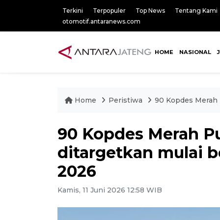
Terkini
Terpopuler
Top News
Tentang Kami
otomotif.antaranews.com
HOME
NASIONAL
Home
Peristiwa
90 Kopdes Merah P
90 Kopdes Merah Pu
ditargetkan mulai 
2026
Kamis, 11 Juni 2026 12:58 WIB