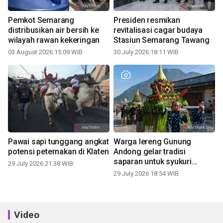
Pemkot Semarang
Presiden resmikan
distribusikan air bersih ke
revitalisasi cagar budaya
wilayah rawan kekeringan
Stasiun Semarang Tawang
03 August 2026 15:09 WIB
30 July 2026 18:11 WIB
Pawai sapi tunggang angkat
Warga lereng Gunung
potensi peternakan di Klaten
Andong gelar tradisi
saparan untuk syukuri
29 July 2026 21:38 WIB
panen
29 July 2026 18:54 WIB
Video