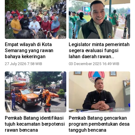
Empat wilayah di Kota
Legislator minta pemerintah
Semarang yang rawan
segera evaluasi fungsi
bahaya kekeringan
lahan daerah rawan
bencana
27 July 2026 7:58 WIB
03 December 2025 16:49 WIB
Pemkab Batang identifikasi
Pemkab Batang gencarkan
KPU
tujuh kecamatan berpotensi
program pembentukan desa
rawan bencana
tangguh bencana