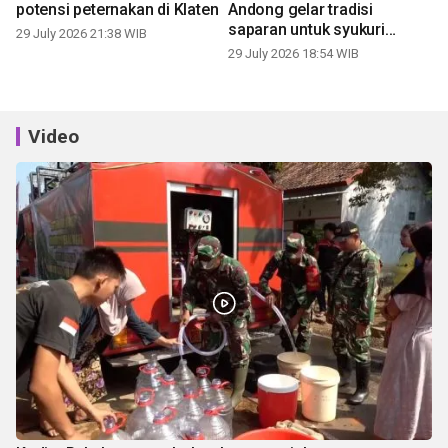
potensi peternakan di Klaten
Andong gelar tradisi
saparan untuk syukuri
29 July 2026 21:38 WIB
panen
29 July 2026 18:54 WIB
Video