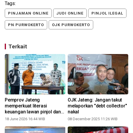
Tags:
PINJAMAN ONLINE
JUDI ONLINE
PINJOL ILEGAL
PN PURWOKERTO
OJK PURWOKERTO
Terkait
Pemprov Jateng
OJK Jateng: Jangan takut
P
memperkuat literasi
melaporkan "debt collector"
keuangan lawan pinjol dan
nakal
judol
18 June 2026 16:44 WIB
08 December 2025 11:26 WIB