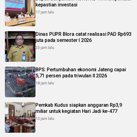
kepastian investasi
17 jam lalu
Dinas PUPR Blora catat realisasi PAD Rp693
juta pada semester I 2026
23 jam lalu
BPS: Pertumbuhan ekonomi Jateng capai
5,71 persen pada triwulan II 2026
18 jam lalu
Pemkab Kudus siapkan anggaran Rp3,9
miliar untuk kegiatan Hari Jadi ke-477
13 jam lalu