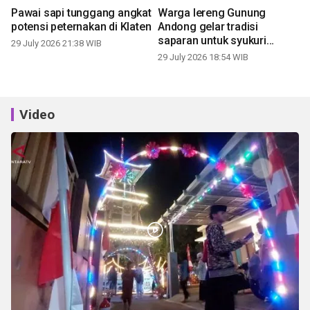
Pawai sapi tunggang angkat
Warga lereng Gunung
potensi peternakan di Klaten
Andong gelar tradisi
saparan untuk syukuri
29 July 2026 21:38 WIB
panen
29 July 2026 18:54 WIB
Video