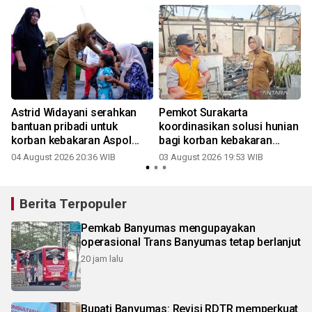
i
Astrid Widayani serahkan
Pemkot Surakarta
bantuan pribadi untuk
koordinasikan solusi hunian
korban kebakaran Aspol
bagi korban kebakaran
Panularan
Aspol Panularan
04 August 2026 20:36 WIB
03 August 2026 19:53 WIB
Berita Terpopuler
Pemkab Banyumas mengupayakan
operasional Trans Banyumas tetap berlanjut
20 jam lalu
Bupati Banyumas: Revisi RDTR memperkuat