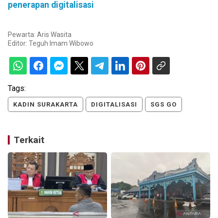
penerapan digitalisasi
Pewarta: Aris Wasita
Editor:
Teguh Imam Wibowo
Tags:
KADIN SURAKARTA
DIGITALISASI
SGS GO
Terkait