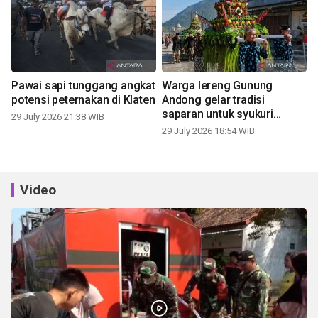
Pawai sapi tunggang angkat
Warga lereng Gunung
potensi peternakan di Klaten
Andong gelar tradisi
saparan untuk syukuri
29 July 2026 21:38 WIB
panen
29 July 2026 18:54 WIB
Video