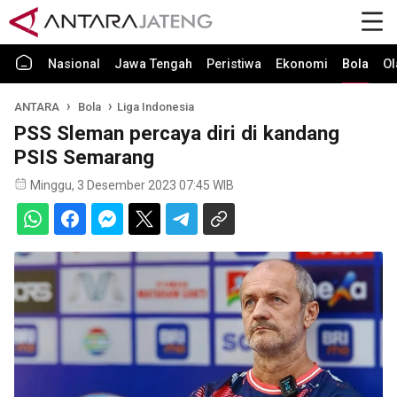
Nasional
Jawa Tengah
Peristiwa
Ekonomi
Bola
Ol
ANTARA
Bola
Liga Indonesia
PSS Sleman percaya diri di kandang
PSIS Semarang
Minggu, 3 Desember 2023 07:45 WIB