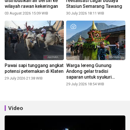
distribusikan air bersih ke
revitalisasi cagar budaya
wilayah rawan kekeringan
Stasiun Semarang Tawang
03 August 2026 15:09 WIB
30 July 2026 18:11 WIB
Pawai sapi tunggang angkat
Warga lereng Gunung
potensi peternakan di Klaten
Andong gelar tradisi
saparan untuk syukuri
29 July 2026 21:38 WIB
panen
29 July 2026 18:54 WIB
Video