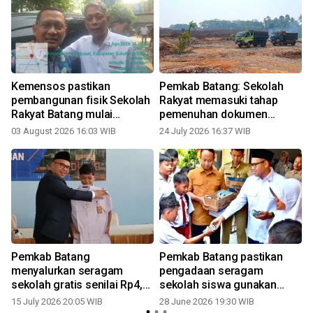
Kemensos pastikan
Pemkab Batang: Sekolah
pembangunan fisik Sekolah
Rakyat memasuki tahap
Rakyat Batang mulai
pemenuhan dokumen
dibangun 2026
kriteria
03 August 2026 16:03 WIB
24 July 2026 16:37 WIB
Pemkab Batang
Pemkab Batang pastikan
menyalurkan seragam
pengadaan seragam
sekolah gratis senilai Rp4,5
sekolah siswa gunakan
miliar
BOSDa
15 July 2026 20:05 WIB
28 June 2026 19:30 WIB