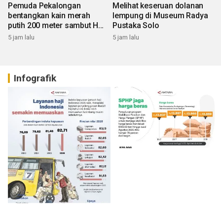
Pemuda Pekalongan
Melihat keseruan dolanan
bentangkan kain merah
lempung di Museum Radya
putih 200 meter sambut HUT
Pustaka Solo
RI
5 jam lalu
5 jam lalu
Infografik