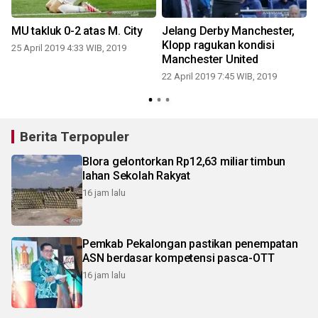
MU takluk 0-2 atas M. City
Jelang Derby Manchester,
Klopp ragukan kondisi
25 April 2019 4:33 WIB, 2019
Manchester United
22 April 2019 7:45 WIB, 2019
0
Berita Terpopuler
Blora gelontorkan Rp12,63 miliar timbun
lahan Sekolah Rakyat
16 jam lalu
Pemkab Pekalongan pastikan penempatan
ASN berdasar kompetensi pasca-OTT
16 jam lalu