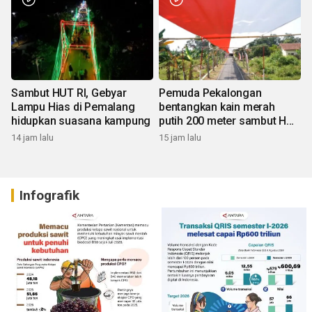
Sambut HUT RI, Gebyar
Pemuda Pekalongan
Lampu Hias di Pemalang
bentangkan kain merah
hidupkan suasana kampung
putih 200 meter sambut HUT
RI
14 jam lalu
15 jam lalu
Infografik