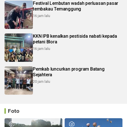
Festival Lembutan wadah perluasan pasar
tembakau Temanggung
16 jam lalu
KKN IPB kenalkan pestisida nabati kepada
petani Blora
16 jam lalu
Pemkab luncurkan program Batang
Sejahtera
20 jam lalu
Foto