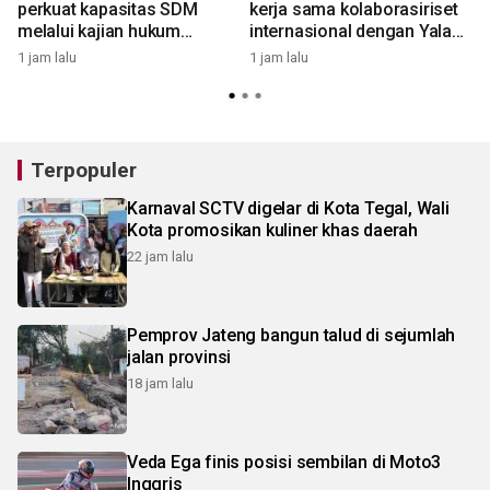
perkuat kapasitas SDM
kerja sama kolaborasiriset
melalui kajian hukum
internasional dengan Yala
jaminan produk halal
Rajabhat University Thailand
1 jam lalu
1 jam lalu
2
Terpopuler
Karnaval SCTV digelar di Kota Tegal, Wali
Kota promosikan kuliner khas daerah
22 jam lalu
Pemprov Jateng bangun talud di sejumlah
jalan provinsi
18 jam lalu
Veda Ega finis posisi sembilan di Moto3
Inggris