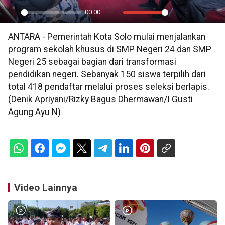
00:00
Play
Mute
Settings
PIP
En
ANTARA - Pemerintah Kota Solo mulai menjalankan
ful
program sekolah khusus di SMP Negeri 24 dan SMP
Negeri 25 sebagai bagian dari transformasi
pendidikan negeri. Sebanyak 150 siswa terpilih dari
total 418 pendaftar melalui proses seleksi berlapis.
(Denik Apriyani/Rizky Bagus Dhermawan/I Gusti
Agung Ayu N)
Video Lainnya