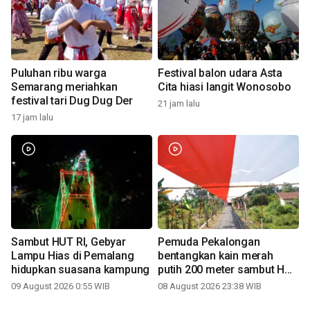
Puluhan ribu warga
Festival balon udara Asta
Semarang meriahkan
Cita hiasi langit Wonosobo
festival tari Dug Dug Der
21 jam lalu
17 jam lalu
Sambut HUT RI, Gebyar
Pemuda Pekalongan
Lampu Hias di Pemalang
bentangkan kain merah
hidupkan suasana kampung
putih 200 meter sambut HUT
RI
09 August 2026 0:55 WIB
08 August 2026 23:38 WIB