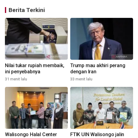
Berita Terkini
Nilai tukar rupiah membaik,
Trump mau akhiri perang
ini penyebabnya
dengan Iran
31 menit lalu
33 menit lalu
2
Walisongo Halal Center
FTIK UIN Walisongo jalin