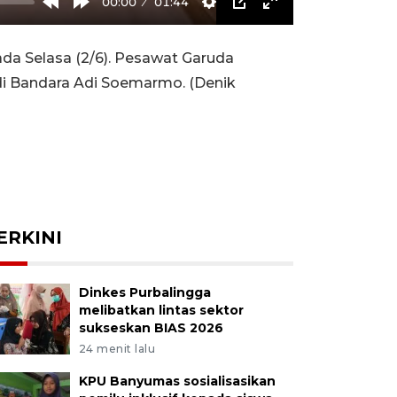
00:00
01:44
Rewind
Forward
Settings
PIP
Enter
10s
10s
fullscreen
ada Selasa (2/6). Pesawat Garuda
di Bandara Adi Soemarmo. (Denik
ERKINI
Dinkes Purbalingga
melibatkan lintas sektor
sukseskan BIAS 2026
24 menit lalu
KPU Banyumas sosialisasikan