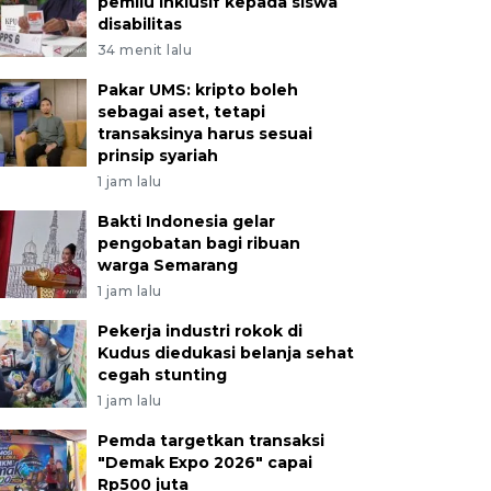
pemilu inklusif kepada siswa
disabilitas
34 menit lalu
Pakar UMS: kripto boleh
sebagai aset, tetapi
transaksinya harus sesuai
prinsip syariah
1 jam lalu
Bakti Indonesia gelar
pengobatan bagi ribuan
warga Semarang
1 jam lalu
Pekerja industri rokok di
Kudus diedukasi belanja sehat
cegah stunting
1 jam lalu
Pemda targetkan transaksi
"Demak Expo 2026" capai
Rp500 juta