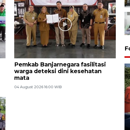
F
Pemkab Banjarnegara fasilitasi
warga deteksi dini kesehatan
mata
04 August 2026 16:00 WIB
Kemarau memuncak, air
Waduk Delingan Karanganyar
menyusut
27 July 2026 20:07 WIB