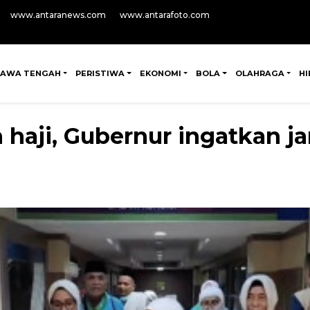
www.antaranews.com
www.antarafoto.com
JAWA TENGAH
PERISTIWA
EKONOMI
BOLA
OLAHRAGA
H
haji, Gubernur ingatkan j