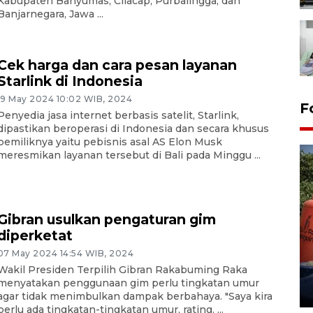
Kabupaten Banyumas, Cilacap, Purbalingga, dan
Banjarnegara, Jawa ...
Cek harga dan cara pesan layanan
Starlink di Indonesia
19 May 2024 10:02 WIB, 2024
F
Penyedia jasa internet berbasis satelit, Starlink,
dipastikan beroperasi di Indonesia dan secara khusus
pemiliknya yaitu pebisnis asal AS Elon Musk
meresmikan layanan tersebut di Bali pada Minggu ...
Gibran usulkan pengaturan gim
diperketat
Kemarau memuncak, air
Waduk Delingan Karanganyar
07 May 2024 14:54 WIB, 2024
menyusut
Wakil Presiden Terpilih Gibran Rakabuming Raka
menyatakan penggunaan gim perlu tingkatan umur
27 July 2026 20:07 WIB
agar tidak menimbulkan dampak berbahaya. "Saya kira
perlu ada tingkatan-tingkatan umur, rating. ...