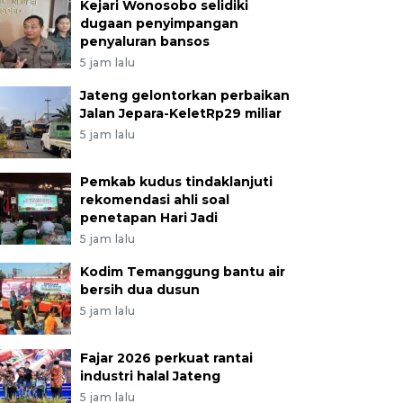
Kejari Wonosobo selidiki
dugaan penyimpangan
penyaluran bansos
5 jam lalu
Jateng gelontorkan perbaikan
Jalan Jepara-KeletRp29 miliar
5 jam lalu
Pemkab kudus tindaklanjuti
rekomendasi ahli soal
penetapan Hari Jadi
5 jam lalu
Kodim Temanggung bantu air
bersih dua dusun
5 jam lalu
Fajar 2026 perkuat rantai
industri halal Jateng
5 jam lalu