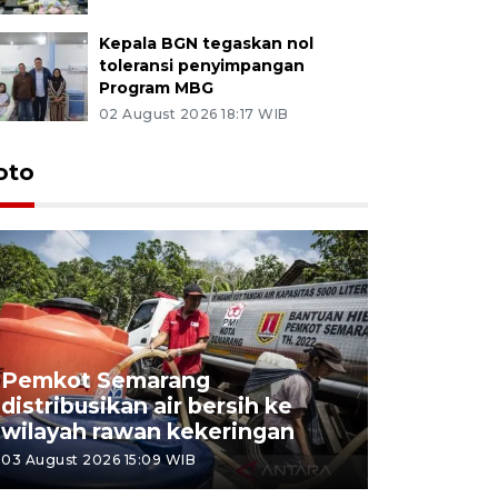
Kepala BGN tegaskan nol
toleransi penyimpangan
Program MBG
02 August 2026 18:17 WIB
oto
Pemkot Semarang
Presiden 
distribusikan air bersih ke
cagar bu
wilayah rawan kekeringan
Semaran
03 August 2026 15:09 WIB
30 July 2026 1