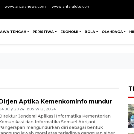
www.antaranews.com
www.antarafoto.com
JAWA TENGAH
PERISTIWA
EKONOMI
BOLA
OLAHRAGA
H
T
Dirjen Aptika Kemenkominfo mundur
04 July 2024 11:05 WIB, 2024
Direktur Jenderal Aplikasi Informatika Kementerian
Komunikasi dan Informatika Semuel Abrijani
Pangerapan mengundurkan diri sebagai bentuk
tanggung jawab moral atas terjadinya gangguan siber