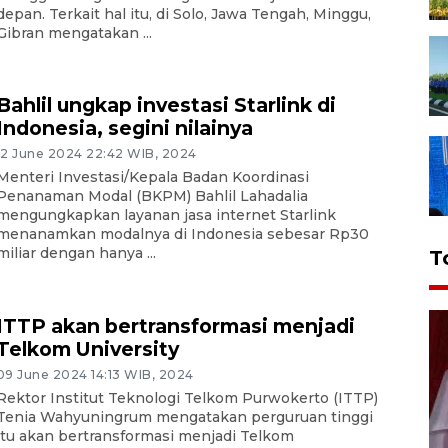
depan. Terkait hal itu, di Solo, Jawa Tengah, Minggu,
Gibran mengatakan ...
Bahlil ungkap investasi Starlink di
Indonesia, segini nilainya
12 June 2024 22:42 WIB, 2024
Menteri Investasi/Kepala Badan Koordinasi
Penanaman Modal (BKPM) Bahlil Lahadalia
mengungkapkan layanan jasa internet Starlink
menanamkan modalnya di Indonesia sebesar Rp30
miliar dengan hanya ...
T
ITTP akan bertransformasi menjadi
Telkom University
09 June 2024 14:13 WIB, 2024
Rektor Institut Teknologi Telkom Purwokerto (ITTP)
Tenia Wahyuningrum mengatakan perguruan tinggi
itu akan bertransformasi menjadi Telkom