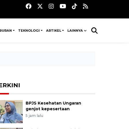
IBURAN
TEKNOLOGI
ARTIKEL
LAINNYA
ERKINI
BPJS Kesehatan Ungaran
genjot kepesertaan
5 jam lalu