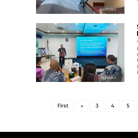
First
«
3
4
5