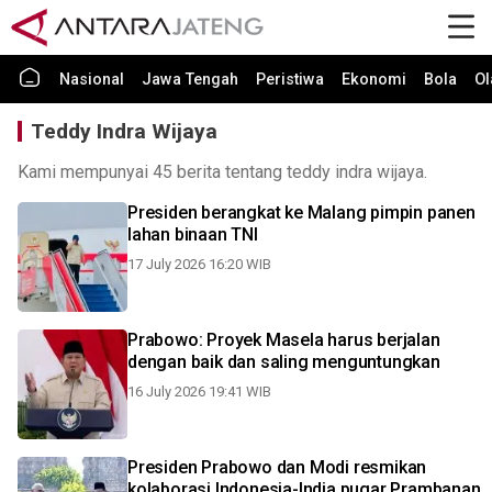
Nasional
Jawa Tengah
Peristiwa
Ekonomi
Bola
Ol
Teddy Indra Wijaya
Kami mempunyai 45 berita tentang teddy indra wijaya.
Presiden berangkat ke Malang pimpin panen
lahan binaan TNI
17 July 2026 16:20 WIB
Prabowo: Proyek Masela harus berjalan
dengan baik dan saling menguntungkan
16 July 2026 19:41 WIB
Presiden Prabowo dan Modi resmikan
kolaborasi Indonesia-India pugar Prambanan