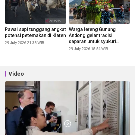
Pawai sapi tunggang angkat
Warga lereng Gunung
potensi peternakan di Klaten
Andong gelar tradisi
saparan untuk syukuri
29 July 2026 21:38 WIB
panen
29 July 2026 18:54 WIB
Video