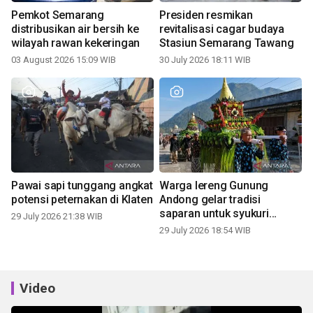
Pemkot Semarang
Presiden resmikan
distribusikan air bersih ke
revitalisasi cagar budaya
wilayah rawan kekeringan
Stasiun Semarang Tawang
03 August 2026 15:09 WIB
30 July 2026 18:11 WIB
Pawai sapi tunggang angkat
Warga lereng Gunung
potensi peternakan di Klaten
Andong gelar tradisi
saparan untuk syukuri
29 July 2026 21:38 WIB
panen
29 July 2026 18:54 WIB
Video