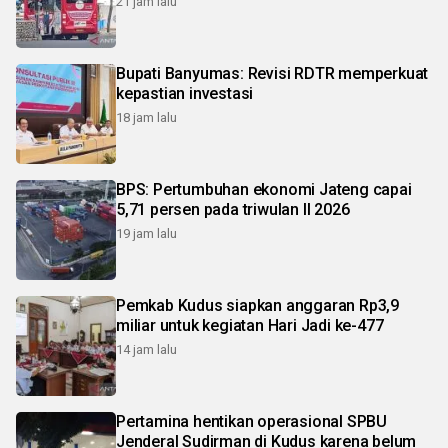
21 jam lalu
Bupati Banyumas: Revisi RDTR memperkuat
kepastian investasi
18 jam lalu
BPS: Pertumbuhan ekonomi Jateng capai
5,71 persen pada triwulan II 2026
19 jam lalu
Pemkab Kudus siapkan anggaran Rp3,9
miliar untuk kegiatan Hari Jadi ke-477
14 jam lalu
Pertamina hentikan operasional SPBU
Jenderal Sudirman di Kudus karena belum