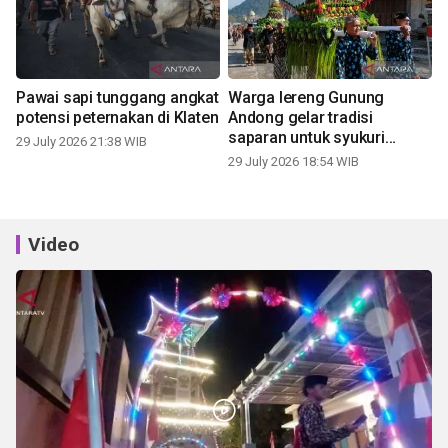
Pawai sapi tunggang angkat
Warga lereng Gunung
potensi peternakan di Klaten
Andong gelar tradisi
saparan untuk syukuri
29 July 2026 21:38 WIB
panen
29 July 2026 18:54 WIB
Video