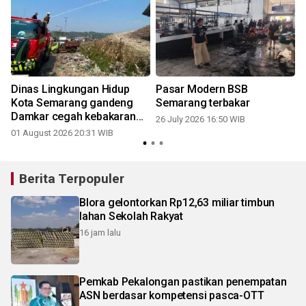
Dinas Lingkungan Hidup
Pasar Modern BSB
Kota Semarang gandeng
Semarang terbakar
Damkar cegah kebakaran
26 July 2026 16:50 WIB
TPA Jatibarang
01 August 2026 20:31 WIB
2
Berita Terpopuler
Blora gelontorkan Rp12,63 miliar timbun
lahan Sekolah Rakyat
16 jam lalu
Pemkab Pekalongan pastikan penempatan
ASN berdasar kompetensi pasca-OTT