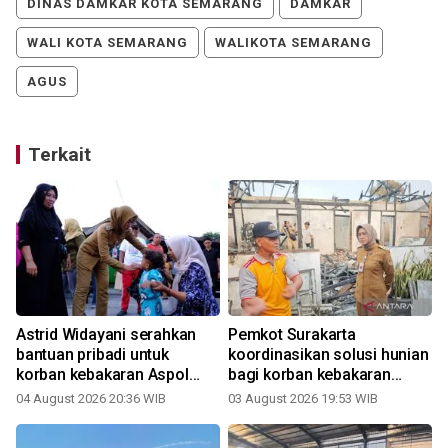
DINAS DAMKAR KOTA SEMARANG
DAMKAR
WALI KOTA SEMARANG
WALIKOTA SEMARANG
AGUS
Terkait
Astrid Widayani serahkan
Pemkot Surakarta
i
bantuan pribadi untuk
koordinasikan solusi hunian
korban kebakaran Aspol
bagi korban kebakaran
Panularan
Aspol Panularan
04 August 2026 20:36 WIB
03 August 2026 19:53 WIB
2