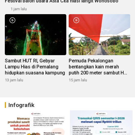
Festival balon udara Asta Cita hiasi langit Wonosobo
1 jam lalu
Sambut HUT RI, Gebyar
Pemuda Pekalongan
Lampu Hias di Pemalang
bentangkan kain merah
hidupkan suasana kampung
putih 200 meter sambut HUT
RI
13 jam lalu
15 jam lalu
Infografik