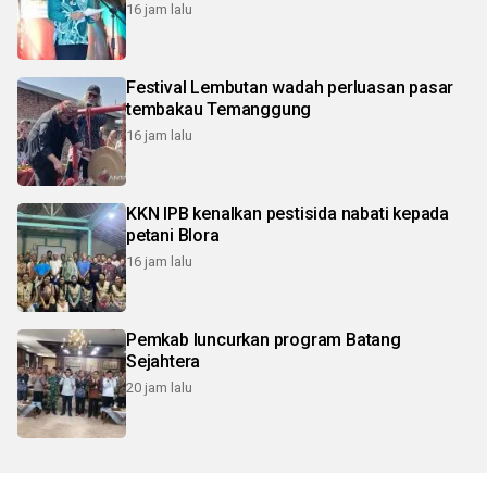
16 jam lalu
Festival Lembutan wadah perluasan pasar
tembakau Temanggung
16 jam lalu
KKN IPB kenalkan pestisida nabati kepada
petani Blora
16 jam lalu
Pemkab luncurkan program Batang
Sejahtera
20 jam lalu