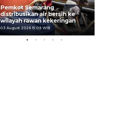
Pemkot Semarang
Presiden 
distribusikan air bersih ke
cagar bu
wilayah rawan kekeringan
Semaran
03 August 2026 15:09 WIB
30 July 2026 1