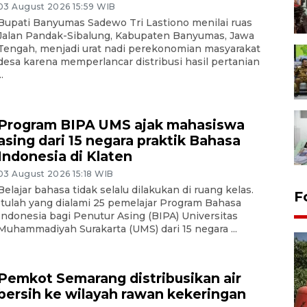
03 August 2026 15:59 WIB
Bupati Banyumas Sadewo Tri Lastiono menilai ruas
Jalan Pandak-Sibalung, Kabupaten Banyumas, Jawa
Tengah, menjadi urat nadi perekonomian masyarakat
desa karena memperlancar distribusi hasil pertanian
..
Program BIPA UMS ajak mahasiswa
asing dari 15 negara praktik Bahasa
Indonesia di Klaten
03 August 2026 15:18 WIB
Belajar bahasa tidak selalu dilakukan di ruang kelas.
F
Itulah yang dialami 25 pemelajar Program Bahasa
Indonesia bagi Penutur Asing (BIPA) Universitas
Muhammadiyah Surakarta (UMS) dari 15 negara ...
Pemkot Semarang distribusikan air
bersih ke wilayah rawan kekeringan