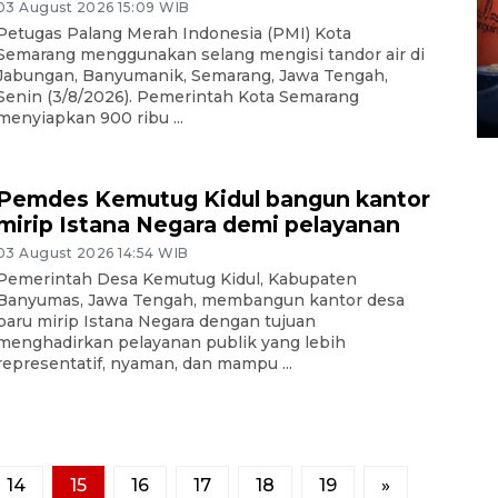
03 August 2026 15:09 WIB
Kemarau memuncak, air
Petugas Palang Merah Indonesia (PMI) Kota
Waduk Delingan Karanganyar
Semarang menggunakan selang mengisi tandor air di
Jabungan, Banyumanik, Semarang, Jawa Tengah,
menyusut
Senin (3/8/2026). Pemerintah Kota Semarang
27 July 2026 20:07 WIB
menyiapkan 900 ribu ...
Pemdes Kemutug Kidul bangun kantor
mirip Istana Negara demi pelayanan
03 August 2026 14:54 WIB
Pemerintah Desa Kemutug Kidul, Kabupaten
Banyumas, Jawa Tengah, membangun kantor desa
baru mirip Istana Negara dengan tujuan
menghadirkan pelayanan publik yang lebih
representatif, nyaman, dan mampu ...
14
15
16
17
18
19
»