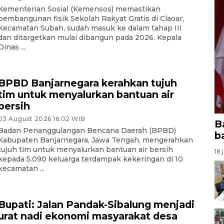
Kementerian Sosial (Kemensos) memastikan
pembangunan fisik Sekolah Rakyat Gratis di Claoar,
Kecamatan Subah, sudah masuk ke dalam tahap III
dan ditargetkan mulai dibangun pada 2026. Kepala
Dinas ...
BPBD Banjarnegara kerahkan tujuh
tim untuk menyalurkan bantuan air
bersih
03 August 2026 16:02 WIB
B
Badan Penanggulangan Bencana Daerah (BPBD)
b
Kabupaten Banjarnegara, Jawa Tengah, mengerahkan
tujuh tim untuk menyalurkan bantuan air bersih
18 
kepada 5.090 keluarga terdampak kekeringan di 10
kecamatan ...
Bupati: Jalan Pandak-Sibalung menjadi
urat nadi ekonomi masyarakat desa