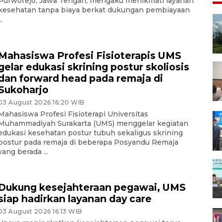
Purworejo, Jawa Tengah, mengaku menikmati layanan
kesehatan tanpa biaya berkat dukungan pembiayaan
..
Mahasiswa Profesi Fisioterapis UMS
gelar edukasi skrining postur skoliosis
dan forward head pada remaja di
Sukoharjo
03 August 2026 16:20 WIB
Mahasiswa Profesi Fisioterapi Universitas
Muhammadiyah Surakarta (UMS) menggelar kegiatan
edukasi kesehatan postur tubuh sekaligus skrining
postur pada remaja di beberapa Posyandu Remaja
yang berada ...
Dukung kesejahteraan pegawai, UMS
siap hadirkan layanan day care
03 August 2026 16:13 WIB