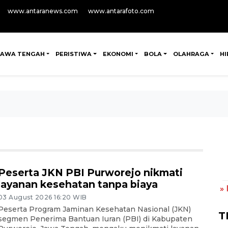
www.antaranews.com
www.antarafoto.com
JAWA TENGAH
PERISTIWA
EKONOMI
BOLA
OLAHRAGA
H
Peserta JKN PBI Purworejo nikmati
layanan kesehatan tanpa biaya
»
03 August 2026 16:20 WIB
Peserta Program Jaminan Kesehatan Nasional (JKN)
T
segmen Penerima Bantuan Iuran (PBI) di Kabupaten