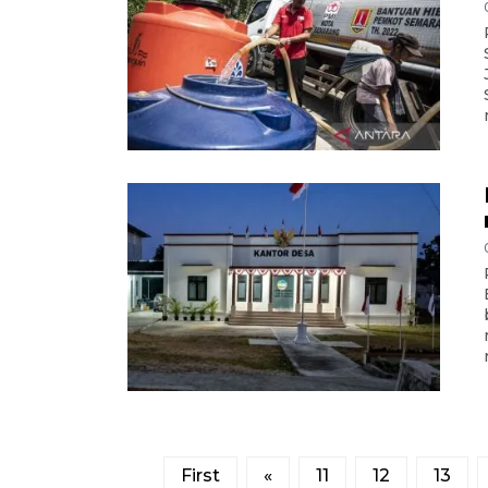
First
«
11
12
13