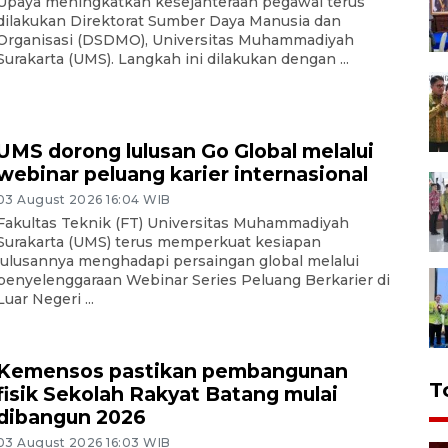
Upaya meningkatkan kesejahteraan pegawai terus
dilakukan Direktorat Sumber Daya Manusia dan
Organisasi (DSDMO), Universitas Muhammadiyah
Surakarta (UMS). Langkah ini dilakukan dengan ...
UMS dorong lulusan Go Global melalui
webinar peluang karier internasional
03 August 2026 16:04 WIB
Fakultas Teknik (FT) Universitas Muhammadiyah
Surakarta (UMS) terus memperkuat kesiapan
lulusannya menghadapi persaingan global melalui
penyelenggaraan Webinar Series Peluang Berkarier di
Luar Negeri ...
Kemensos pastikan pembangunan
T
fisik Sekolah Rakyat Batang mulai
dibangun 2026
03 August 2026 16:03 WIB