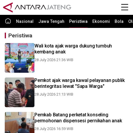
Nasional
Jawa Tengah
Peristiwa
Ekonomi
Bola
Ol
Peristiwa
Wali kota ajak warga dukung tumbuh
kembang anak
28 July 2026 21:36 WIB
Pemkot ajak warga kawal pelayanan publik
berintegritas lewat "Sapa Warga"
28 July 2026 21:13 WIB
Pemkab Batang perketat konseling
permohonan dispensesi pernikahan anak
28 July 2026 16:59 WIB