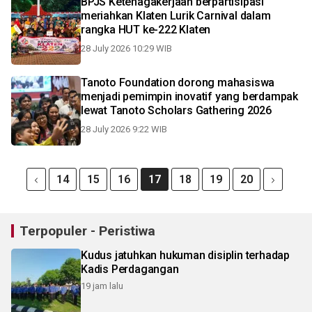
BPJS Ketenagakerjaan berpartisipasi
meriahkan Klaten Lurik Carnival dalam
rangka HUT ke-222 Klaten
28 July 2026 10:29 WIB
Tanoto Foundation dorong mahasiswa
menjadi pemimpin inovatif yang berdampak
lewat Tanoto Scholars Gathering 2026
28 July 2026 9:22 WIB
14
15
16
17
18
19
20
Terpopuler - Peristiwa
Kudus jatuhkan hukuman disiplin terhadap
Kadis Perdagangan
19 jam lalu