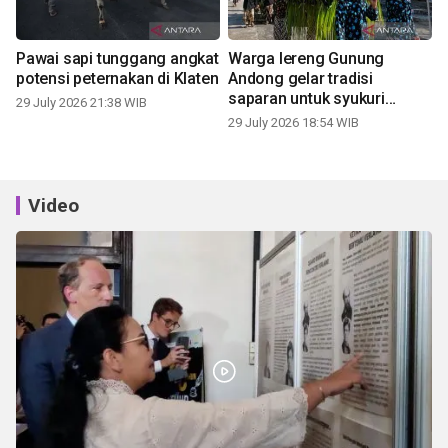
Pawai sapi tunggang angkat
Warga lereng Gunung
potensi peternakan di Klaten
Andong gelar tradisi
saparan untuk syukuri
29 July 2026 21:38 WIB
panen
29 July 2026 18:54 WIB
Video