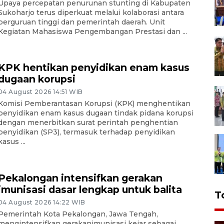
Upaya percepatan penurunan stunting di Kabupaten
Sukoharjo terus diperkuat melalui kolaborasi antara
perguruan tinggi dan pemerintah daerah. Unit
Kegiatan Mahasiswa Pengembangan Prestasi dan ...
KPK hentikan penyidikan enam kasus
dugaan korupsi
04 August 2026 14:51 WIB
Komisi Pemberantasan Korupsi (KPK) menghentikan
penyidikan enam kasus dugaan tindak pidana korupsi
dengan menerbitkan surat perintah penghentian
penyidikan (SP3), termasuk terhadap penyidikan
kasus ...
Pekalongan intensifkan gerakan
imunisasi dasar lengkap untuk balita
T
04 August 2026 14:22 WIB
Pemerintah Kota Pekalongan, Jawa Tengah,
mengintensifkan gerakanimunisasi kejar sebagai