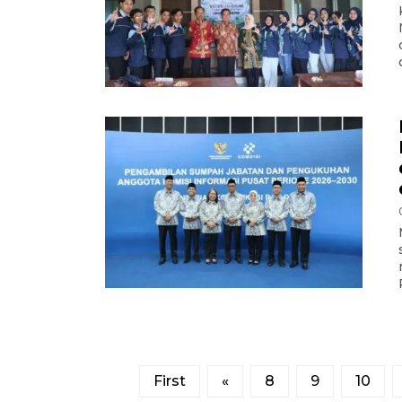
First
«
8
9
10