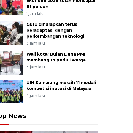
Ekonomi 2026 telah mencapai
81 persen
1 jam lalu
Guru diharapkan terus
beradaptasi dengan
perkembangan teknologi
3 jam lalu
Wali kota: Bulan Dana PMI
membangun peduli warga
3 jam lalu
UIN Semarang meraih 11 medali
kompetisi inovasi di Malaysia
4 jam lalu
op News