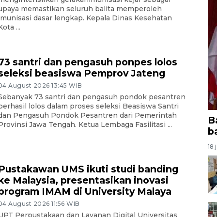
upaya memastikan seluruh balita memperoleh
imunisasi dasar lengkap. Kepala Dinas Kesehatan
Kota ...
73 santri dan pengasuh ponpes lolos
seleksi beasiswa Pemprov Jateng
04 August 2026 13:45 WIB
Sebanyak 73 santri dan pengasuh pondok pesantren
berhasil lolos dalam proses seleksi Beasiswa Santri
dan Pengasuh Pondok Pesantren dari Pemerintah
B
Provinsi Jawa Tengah. Ketua Lembaga Fasilitasi ...
b
18 
Pustakawan UMS ikuti studi banding
ke Malaysia, presentasikan inovasi
program IMAM di University Malaya
04 August 2026 11:56 WIB
UPT Perpustakaan dan Layanan Digital Universitas