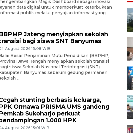
mengembangkan Magis Dashboard sebagai inovasi
layanan data digital untuk memperkuat keterbukaan
informasi publik melalui penyajian informasi yang ...
BBPMP Jateng menyiapkan sekolah
transisi bagi siswa SNT Banyumas
04 August 2026 15:08 WIB
Balai Besar Penjaminan Mutu Pendidikan (BBPMP)
Provinsi Jawa Tengah menyiapkan sekolah transisi
bagi siswa Sekolah Nasional Terintegrasi (SNT)
Kabupaten Banyumas sebelum gedung permanen
sekolah ...
Cegah stunting berbasis keluarga,
PPK Ormawa PRISMA UMS gandeng
Pemkab Sukoharjo perkuat
pendampingan 1.000 HPK
04 August 2026 15:01 WIB