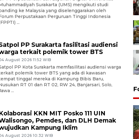
Muhammadiyah Surakarta (UMS) mengikuti studi
banding ke Malaysia yang diselenggarakan oleh
Forum Perpustakaan Perguruan Tinggi Indonesia
(FPPTI) ...
Satpol PP Surakarta fasilitasi audiensi
warga terkait polemik tower BTS
04 August 2026 11:52 WIB
Satpol PP Kota Surakarta memfasilitasi audiensi warga
terkait polemik tower BTS yang ada di kawasan
tempat tinggal mereka di Kampung Bibis Baru,
Nusukan RT 01 dan RT 02, RW 24, Banjarsari, Solo,
F
Jawa ...
Kolaborasi KKN MIT Posko 111 UIN
Walisongo, Pemdes, dan DLH Demak
wujudkan Kampung Iklim
04 August 2026 10:32 WIB