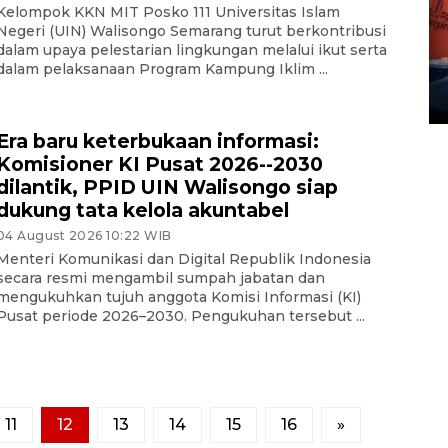
Kelompok KKN MIT Posko 111 Universitas Islam
Kemarau memuncak, air
Negeri (UIN) Walisongo Semarang turut berkontribusi
Waduk Delingan Karanganyar
dalam upaya pelestarian lingkungan melalui ikut serta
dalam pelaksanaan Program Kampung Iklim ...
menyusut
27 July 2026 20:07 WIB
Era baru keterbukaan informasi:
Komisioner KI Pusat 2026--2030
dilantik, PPID UIN Walisongo siap
dukung tata kelola akuntabel
04 August 2026 10:22 WIB
Menteri Komunikasi dan Digital Republik Indonesia
secara resmi mengambil sumpah jabatan dan
mengukuhkan tujuh anggota Komisi Informasi (KI)
Pusat periode 2026–2030. Pengukuhan tersebut ...
11
12
13
14
15
16
»