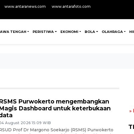
www.antaranews.com
www.antarafoto.com
JAWA TENGAH
PERISTIWA
EKONOMI
BOLA
OLAHRAGA
H
RSMS Purwokerto mengembangkan
Magis Dashboard untuk keterbukaan
»
data
04 August 2026 15:09 WIB
T
RSUD Prof Dr Margono Soekarjo (RSMS) Purwokerto