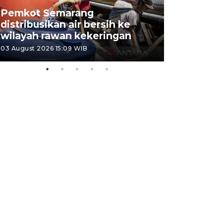
Pemkot Semarang
Presiden 
distribusikan air bersih ke
cagar bu
wilayah rawan kekeringan
Semaran
03 August 2026 15:09 WIB
30 July 2026 1