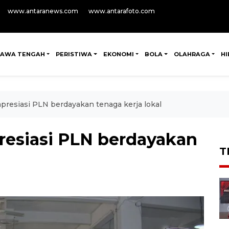
www.antaranews.com
www.antarafoto.com
JAWA TENGAH
PERISTIWA
EKONOMI
BOLA
OLAHRAGA
H
presiasi PLN berdayakan tenaga kerja lokal
resiasi PLN berdayakan
T