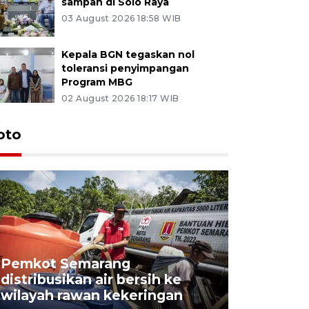
sampah di Solo Raya
03 August 2026 18:58 WIB
Kepala BGN tegaskan nol
toleransi penyimpangan
Program MBG
02 August 2026 18:17 WIB
oto
Pemkot Semarang
Presiden 
distribusikan air bersih ke
cagar bu
wilayah rawan kekeringan
Semaran