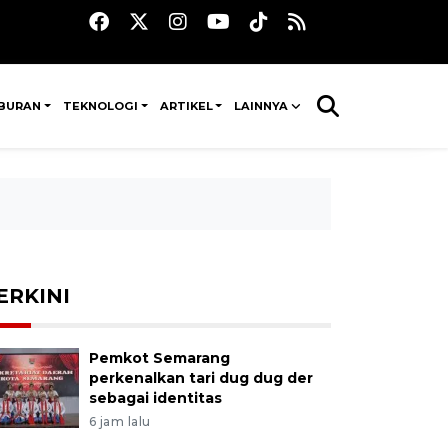
IBURAN
TEKNOLOGI
ARTIKEL
LAINNYA
ERKINI
Pemkot Semarang
perkenalkan tari dug dug der
sebagai identitas
6 jam lalu