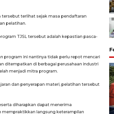
tersebut terlihat sejak masa pendaftaran
an pelatihan.
 program TJSL tersebut adalah kepastian pasca-
F
n program ini nantinya tidak perlu repot mencari
an ditempatkan di berbagai perusahaan industri
telah menjadi mitra program.
ran dan penyerapan materi, pelatihan tersebut
Kemarau memuncak, air
Waduk Delingan Karanganyar
peserta diharapkan dapat menerima
menyusut
an mempraktikkan langsung keterampilan