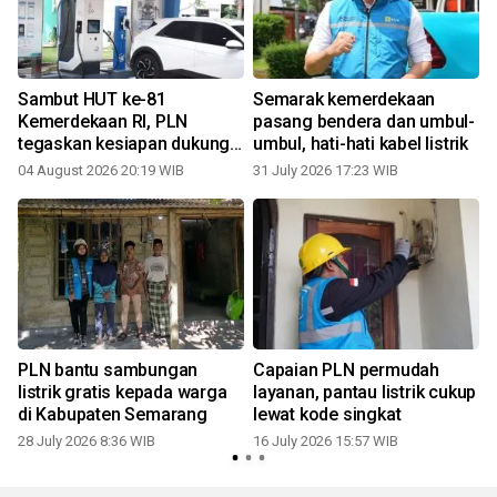
Sambut HUT ke-81
Semarak kemerdekaan
Kemerdekaan RI, PLN
pasang bendera dan umbul-
s
tegaskan kesiapan dukung
umbul, hati-hati kabel listrik
era kendaraan listrik
04 August 2026 20:19 WIB
31 July 2026 17:23 WIB
0
PLN bantu sambungan
Capaian PLN permudah
listrik gratis kepada warga
layanan, pantau listrik cukup
di Kabupaten Semarang
lewat kode singkat
28 July 2026 8:36 WIB
16 July 2026 15:57 WIB
0