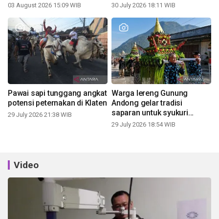
03 August 2026 15:09 WIB
30 July 2026 18:11 WIB
Pawai sapi tunggang angkat
Warga lereng Gunung
potensi peternakan di Klaten
Andong gelar tradisi
saparan untuk syukuri
29 July 2026 21:38 WIB
panen
29 July 2026 18:54 WIB
Video