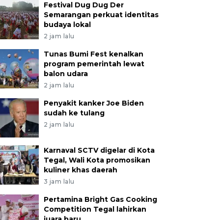
Festival Dug Dug Der
Semarangan perkuat identitas
budaya lokal
2 jam lalu
Tunas Bumi Fest kenalkan
program pemerintah lewat
balon udara
2 jam lalu
Penyakit kanker Joe Biden
sudah ke tulang
2 jam lalu
Karnaval SCTV digelar di Kota
Tegal, Wali Kota promosikan
kuliner khas daerah
3 jam lalu
Pertamina Bright Gas Cooking
Competition Tegal lahirkan
juara baru