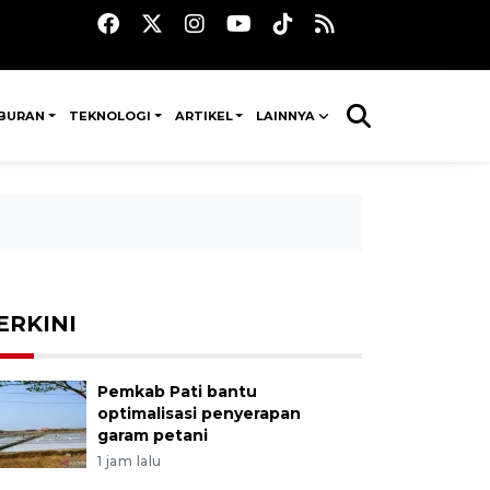
IBURAN
TEKNOLOGI
ARTIKEL
LAINNYA
ERKINI
Pemkab Pati bantu
optimalisasi penyerapan
garam petani
1 jam lalu