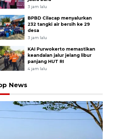
3 jam lalu
BPBD Cilacap menyalurkan
232 tangki air bersih ke 29
desa
3 jam lalu
KAI Purwokerto memastikan
keandalan jalur jelang libur
panjang HUT RI
4 jam lalu
op News