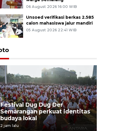
06 August 2026 16:00 WIB
Unsoed verifikasi berkas 2.585
calon mahasiswa jalur mandiri
05 August 2026 22:41 WIB
oto
Festival Dug Dug Der
Tunas Bu
Semarangan perkuat identitas
program 
budaya lokal
balon uda
2 jam lalu
2 jam lalu