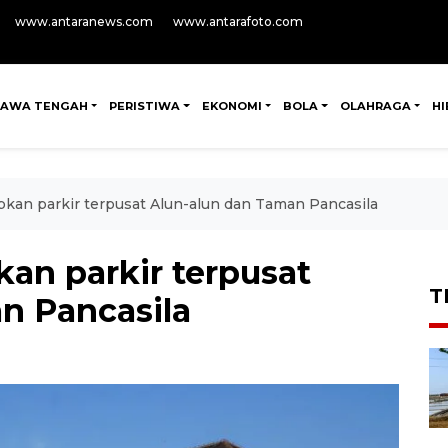
www.antaranews.com
www.antarafoto.com
JAWA TENGAH
PERISTIWA
EKONOMI
BOLA
OLAHRAGA
H
pkan parkir terpusat Alun-alun dan Taman Pancasila
an parkir terpusat
T
n Pancasila