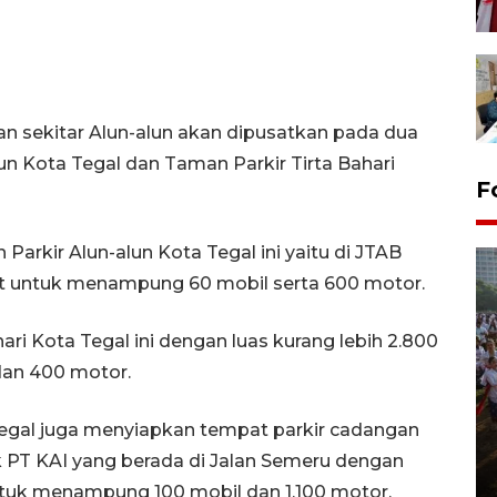
asan sekitar Alun-alun akan dipusatkan pada dua
lun Kota Tegal dan Taman Parkir Tirta Bahari
F
arkir Alun-alun Kota Tegal ini yaitu di JTAB
at untuk menampung 60 mobil serta 600 motor.
ri Kota Tegal ini dengan luas kurang lebih 2.800
an 400 motor.
Pawai sapi tunggang angkat
egal juga menyiapkan tempat parkir cadangan
potensi peternakan di Klaten
k PT KAI yang berada di Jalan Semeru dengan
29 July 2026 21:38 WIB
ntuk menampung 100 mobil dan 1.100 motor.