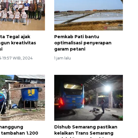
ota Tegal ajak
Pemkab Pati bantu
gun kreativitas
optimalisasi penyerapan
si
garam petani
4 19:57 WIB, 2024
1 jam lalu
manggung
Dishub Semarang pastikan
 tambahan 1.200
kelaikan Trans Semarang