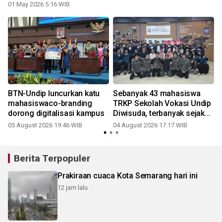
01 May 2026 5:16 WIB
BTN-Undip luncurkan katu
Sebanyak 43 mahasiswa
mahasiswaco-branding
TRKP Sekolah Vokasi Undip
dorong digitalisasi kampus
Diwisuda, terbanyak sejak
2019
05 August 2026 19:46 WIB
04 August 2026 17:17 WIB
2
Berita Terpopuler
Prakiraan cuaca Kota Semarang hari ini
12 jam lalu