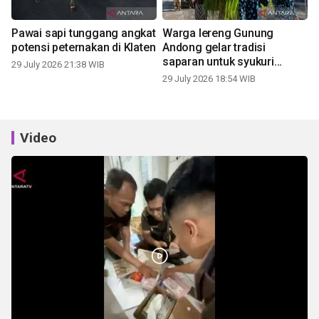
Pawai sapi tunggang angkat
Warga lereng Gunung
potensi peternakan di Klaten
Andong gelar tradisi
saparan untuk syukuri
29 July 2026 21:38 WIB
panen
29 July 2026 18:54 WIB
Video