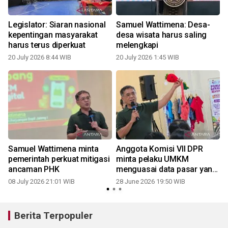
Legislator: Siaran nasional
Samuel Wattimena: Desa-
G
6
kepentingan masyarakat
desa wisata harus saling
harus terus diperkuat
melengkapi
20 July 2026 8:44 WIB
20 July 2026 1:45 WIB
Samuel Wattimena minta
Anggota Komisi VII DPR
pemerintah perkuat mitigasi
minta pelaku UMKM
ancaman PHK
menguasai data pasar yang
disasar
08 July 2026 21:01 WIB
28 June 2026 19:50 WIB
Berita Terpopuler