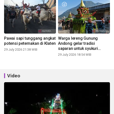
Pawai sapi tunggang angkat
Warga lereng Gunung
potensi peternakan di Klaten
Andong gelar tradisi
saparan untuk syukuri
29 July 2026 21:38 WIB
panen
29 July 2026 18:54 WIB
Video