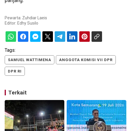
panjang.
Pewarta: Zuhdiar Laeis
Editor:
Edhy Susilo
Tags:
SAMUEL WATTIMENA
ANGGOTA KOMISI VII DPR
DPR RI
Terkait