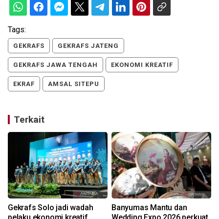
Tags:
GEKRAFS
GEKRAFS JATENG
GEKRAFS JAWA TENGAH
EKONOMI KREATIF
EKRAF
AMSAL SITEPU
Terkait
Gekrafs Solo jadi wadah
Banyumas Mantu dan
pelaku ekonomi kreatif
Wedding Expo 2026 perkuat