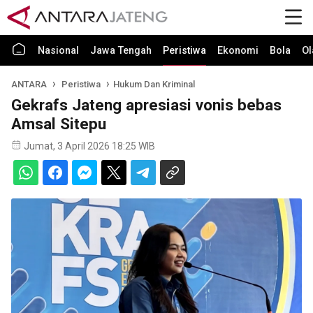
Nasional
Jawa Tengah
Peristiwa
Ekonomi
Bola
Ol
ANTARA
Peristiwa
Hukum Dan Kriminal
Gekrafs Jateng apresiasi vonis bebas
Amsal Sitepu
Jumat, 3 April 2026 18:25 WIB