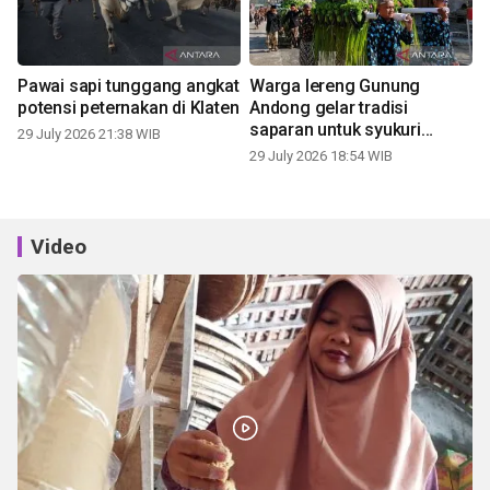
Pawai sapi tunggang angkat
Warga lereng Gunung
potensi peternakan di Klaten
Andong gelar tradisi
saparan untuk syukuri
29 July 2026 21:38 WIB
panen
29 July 2026 18:54 WIB
Video