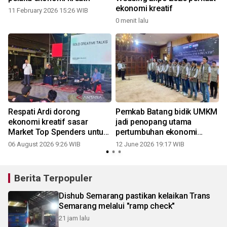
ekonomi kreatif
11 February 2026 15:26 WIB
0 menit lalu
Respati Ardi dorong
Pemkab Batang bidik UMKM
ekonomi kreatif sasar
jadi penopang utama
Market Top Spenders untuk
pertumbuhan ekonomi
menuju Solo Wellness City
daerah
06 August 2026 9:26 WIB
12 June 2026 19:17 WIB
2030
Berita Terpopuler
Dishub Semarang pastikan kelaikan Trans
Semarang melalui "ramp check"
21 jam lalu