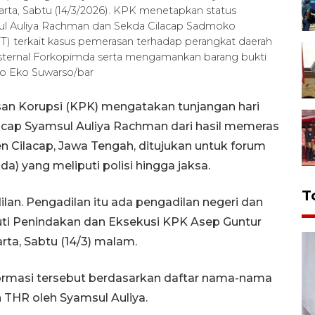
rta, Sabtu (14/3/2026). KPK menetapkan status
ul Auliya Rachman dan Sekda Cilacap Sadmoko
) terkait kasus pemerasan terhadap perangkat daerah
eksternal Forkopimda serta mengamankan barang bukti
to Eko Suwarso/bar
an Korupsi (KPK) mengatakan tunjangan hari
acap Syamsul Auliya Rachman dari hasil memeras
n Cilacap, Jawa Tengah, ditujukan untuk forum
a) yang meliputi polisi hingga jaksa.
T
dilan. Pengadilan itu ada pengadilan negeri dan
puti Penindakan dan Eksekusi KPK Asep Guntur
ta, Sabtu (14/3) malam.
rmasi tersebut berdasarkan daftar nama-nama
 THR oleh Syamsul Auliya.