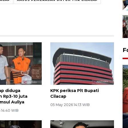
F
ap diduga
KPK periksa Plt Bupati
 Rp3-10 juta
Cilacap
msul Auliya
Kemarau memuncak, air
05 May 2026 14:13 WIB
Waduk Delingan Karanganyar
 14:40 WIB
menyusut
27 July 2026 20:07 WIB