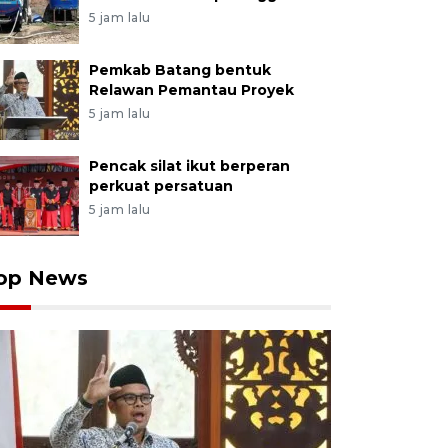
5 jam lalu
Pemkab Batang bentuk
Relawan Pemantau Proyek
5 jam lalu
Pencak silat ikut berperan
perkuat persatuan
5 jam lalu
op News