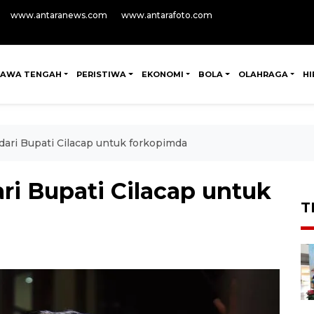
www.antaranews.com
www.antarafoto.com
JAWA TENGAH
PERISTIWA
EKONOMI
BOLA
OLAHRAGA
H
ari Bupati Cilacap untuk forkopimda
i Bupati Cilacap untuk
T