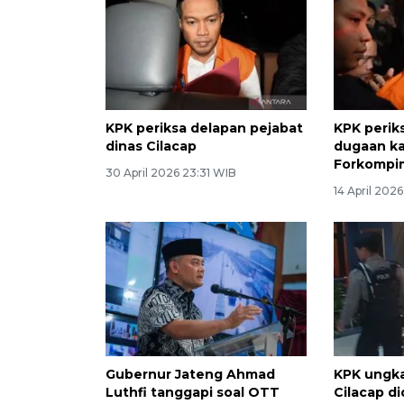
KPK periksa delapan pejabat
KPK perik
dinas Cilacap
dugaan k
Forkompi
30 April 2026 23:31 WIB
14 April 202
Gubernur Jateng Ahmad
KPK ungka
Luthfi tanggapi soal OTT
Cilacap d