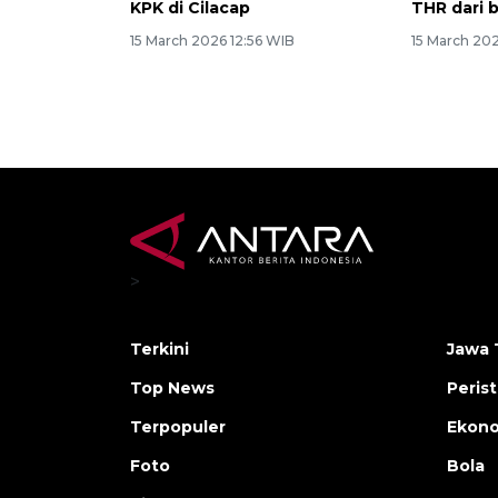
KPK di Cilacap
THR dari 
15 March 2026 12:56 WIB
15 March 20
>
Terkini
Jawa 
Top News
Peris
Terpopuler
Ekon
Foto
Bola