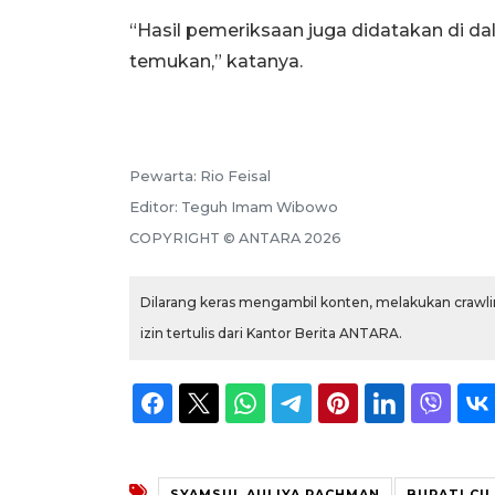
“Hasil pemeriksaan juga didatakan di d
temukan,” katanya.
Pewarta:
Rio Feisal
Editor:
Teguh Imam Wibowo
COPYRIGHT ©
ANTARA
2026
Dilarang keras mengambil konten, melakukan crawlin
izin tertulis dari Kantor Berita ANTARA.
SYAMSUL AULIYA RACHMAN
BUPATI CI