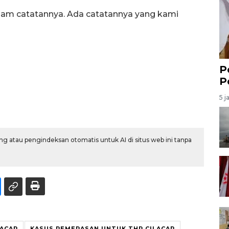
alam catatannya. Ada catatannya yang kami
P
P
5 j
g atau pengindeksan otomatis untuk AI di situs web ini tanpa
LACAP
KASUS PEMERASAN UNTUK THR CILACAP