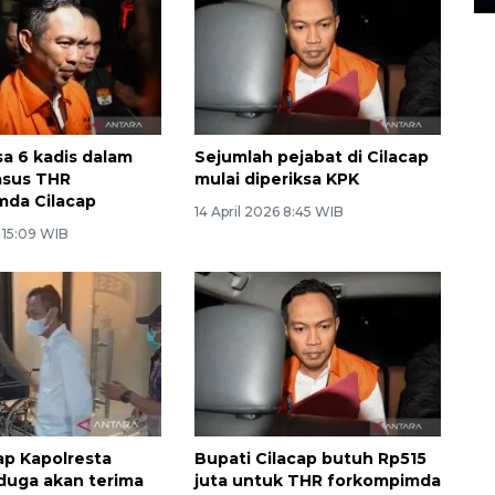
sa 6 kadis dalam
Sejumlah pejabat di Cilacap
asus THR
mulai diperiksa KPK
mda Cilacap
14 April 2026 8:45 WIB
6 15:09 WIB
p Kapolresta
Bupati Cilacap butuh Rp515
iduga akan terima
juta untuk THR forkompimda