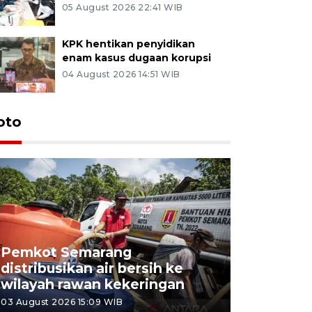
05 August 2026 22:41 WIB
KPK hentikan penyidikan
enam kasus dugaan korupsi
04 August 2026 14:51 WIB
oto
Pemkot Semarang
Presiden 
distribusikan air bersih ke
cagar bu
wilayah rawan kekeringan
Semaran
03 August 2026 15:09 WIB
30 July 2026 1