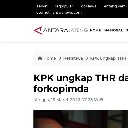
Terkini
Terpopuler
Top News
Tentang Kami
otomotif.antaranews.com
HOME
NASIONAL
Home
Peristiwa
KPK ungkap THR d
KPK ungkap THR dar
forkopimda
Minggu, 15 Maret 2026 07:28 WIB