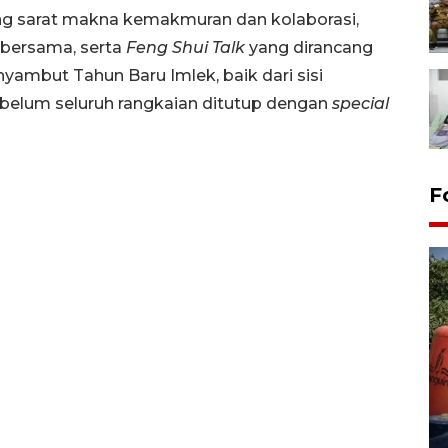
g sarat makna kemakmuran dan kolaborasi,
bersama, serta
Feng Shui Talk
yang dirancang
ambut Tahun Baru Imlek, baik dari sisi
ebelum seluruh rangkaian ditutup dengan
special
F
Kemarau memuncak, air
Waduk Delingan Karanganyar
menyusut