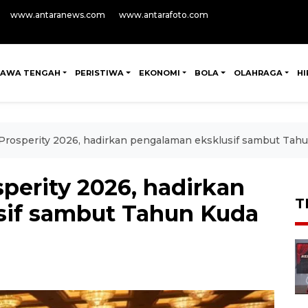
www.antaranews.com
www.antarafoto.com
JAWA TENGAH
PERISTIWA
EKONOMI
BOLA
OLAHRAGA
H
 Prosperity 2026, hadirkan pengalaman eksklusif sambut Tah
sperity 2026, hadirkan
T
sif sambut Tahun Kuda