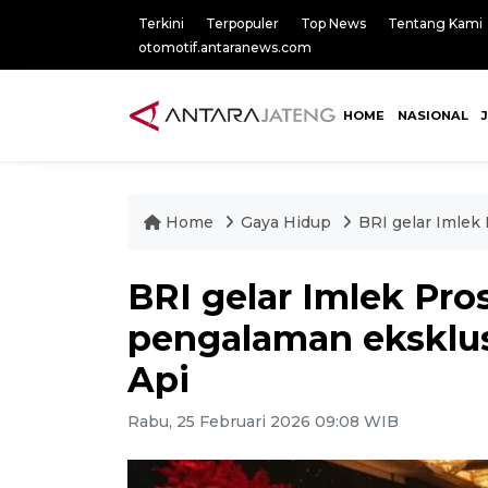
Terkini
Terpopuler
Top News
Tentang Kami
otomotif.antaranews.com
HOME
NASIONAL
Home
Gaya Hidup
BRI gelar Imlek
BRI gelar Imlek Pro
pengalaman eksklu
Api
Rabu, 25 Februari 2026 09:08 WIB