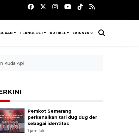
IBURAN
TEKNOLOGI
ARTIKEL
LAINNYA
un Kuda Api
ERKINI
Pemkot Semarang
perkenalkan tari dug dug der
sebagai identitas
1 jam lalu