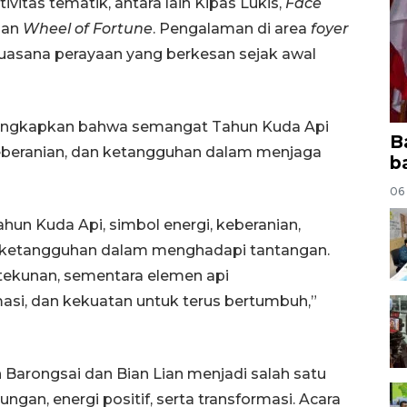
vitas tematik, antara lain Kipas Lukis,
Face
 dan
Wheel of Fortune
. Pengalaman di area
foyer
asana perayaan yang berkesan sejak awal
gungkapkan bahwa semangat Tahun Kuda Api
B
keberanian, dan ketangguhan dalam menjaga
b
06
ahun Kuda Api, simbol energi, keberanian,
 ketangguhan dalam menghadapi tantangan.
ekunan, sementara elemen api
asi, dan kekuatan untuk terus bertumbuh,”
Barongsai dan Bian Lian menjadi salah satu
gan, energi positif, serta transformasi. Acara