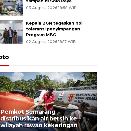
sampah di Solo Raya
03 August 2026 18:58 WIB
Kepala BGN tegaskan nol
toleransi penyimpangan
Program MBG
02 August 2026 18:17 WIB
oto
Pemkot Semarang
Presiden 
distribusikan air bersih ke
cagar bu
wilayah rawan kekeringan
Semaran