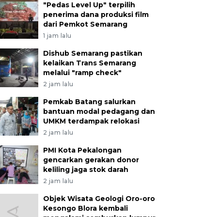
"Pedas Level Up" terpilih
penerima dana produksi film
dari Pemkot Semarang
1 jam lalu
Dishub Semarang pastikan
kelaikan Trans Semarang
melalui "ramp check"
2 jam lalu
Pemkab Batang salurkan
bantuan modal pedagang dan
UMKM terdampak relokasi
2 jam lalu
PMI Kota Pekalongan
gencarkan gerakan donor
keliling jaga stok darah
2 jam lalu
Objek Wisata Geologi Oro-oro
Kesongo Blora kembali