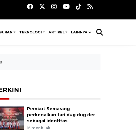
IBURAN
TEKNOLOGI
ARTIKEL
LAINNYA
a
ERKINI
Pemkot Semarang
perkenalkan tari dug dug der
sebagai identitas
16 menit lalu