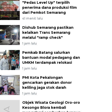
"Pedas Level Up" terpilih
penerima dana produksi film
dari Pemkot Semarang
41 menit lalu
Dishub Semarang pastikan
kelaikan Trans Semarang
melalui "ramp check"
1 jam lalu
Pemkab Batang salurkan
bantuan modal pedagang dan
UMKM terdampak relokasi
1 jam lalu
PMI Kota Pekalongan
gencarkan gerakan donor
keliling jaga stok darah
1 jam lalu
Objek Wisata Geologi Oro-oro
Kesongo Blora kembali