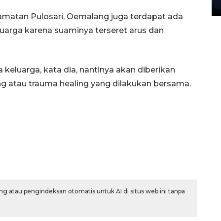
27 July 2026 20:07 WIB
amatan Pulosari, Oemalang juga terdapat ada
uarga karena suaminya terseret arus dan
eluarga, kata dia, nantinya akan diberikan
ing atau trauma healing yang dilakukan bersama.
g atau pengindeksan otomatis untuk AI di situs web ini tanpa