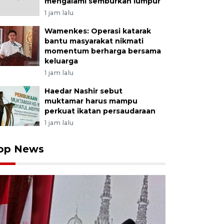
mengalami semburkan lumpur
1 jam lalu
Wamenkes: Operasi katarak
bantu masyarakat nikmati
momentum berharga bersama
keluarga
1 jam lalu
Haedar Nashir sebut
muktamar harus mampu
perkuat ikatan persaudaraan
1 jam lalu
op News