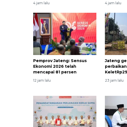
4 jam lalu
4 jam lalu
Pemprov Jateng: Sensus
Jateng ge
Ekonomi 2026 telah
perbaikan
mencapai 81 persen
KeletRp29
12 jam lalu
23 jam lalu