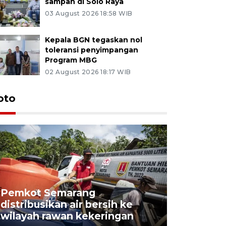
sampah di Solo Raya
03 August 2026 18:58 WIB
Kepala BGN tegaskan nol
toleransi penyimpangan
Program MBG
02 August 2026 18:17 WIB
oto
Pemkot Semarang
Presiden 
distribusikan air bersih ke
cagar bu
wilayah rawan kekeringan
Semaran