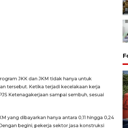
F
program JKK dan JKM tidak hanya untuk
an tersebut. Ketika terjadi kecelakaan kerja
PJS Ketenagakerjaan sampai sembuh, sesuai
Kemarau memuncak, air
Waduk Delingan Karanganyar
KM yang dibayarkan hanya antara 0,11 hingga 0,24
menyusut
. Dengan begini, pekerja sektor jasa konstruksi