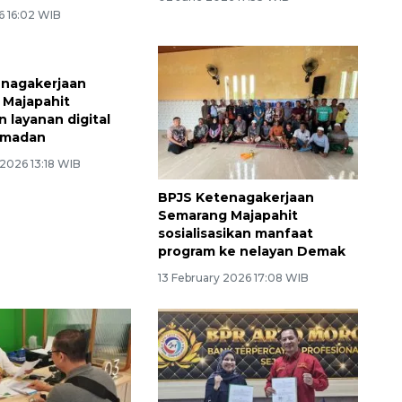
6 16:02 WIB
enagakerjaan
 Majapahit
 layanan digital
amadan
2026 13:18 WIB
BPJS Ketenagakerjaan
Semarang Majapahit
sosialisasikan manfaat
program ke nelayan Demak
13 February 2026 17:08 WIB