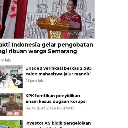
akti Indonesia gelar pengobatan
agi ribuan warga Semarang
am lalu
Unsoed verifikasi berkas 2.585
calon mahasiswa jalur mandiri
21 jam lalu
KPK hentikan penyidikan
enam kasus dugaan korupsi
04 August 2026 14:51 WIB
Investor AS bidik pengelolaan