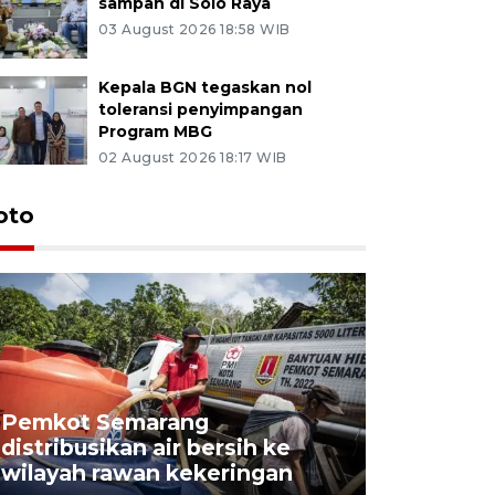
sampah di Solo Raya
03 August 2026 18:58 WIB
Kepala BGN tegaskan nol
toleransi penyimpangan
Program MBG
02 August 2026 18:17 WIB
oto
Pemkot Semarang
Presiden 
distribusikan air bersih ke
cagar bu
wilayah rawan kekeringan
Semaran