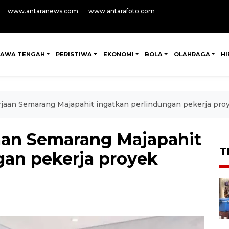
www.antaranews.com
www.antarafoto.com
JAWA TENGAH
PERISTIWA
EKONOMI
BOLA
OLAHRAGA
H
jaan Semarang Majapahit ingatkan perlindungan pekerja proy
aan Semarang Majapahit
T
gan pekerja proyek