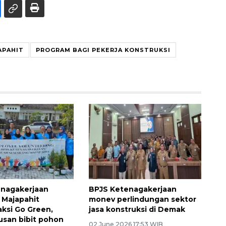
APAHIT
PROGRAM BAGI PEKERJA KONSTRUKSI
enagakerjaan
BPJS Ketenagakerjaan
 Majapahit
monev perlindungan sektor
aksi Go Green,
jasa konstruksi di Demak
usan bibit pohon
02 June 2026 17:53 WIB