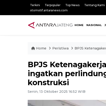
Terkini
Terpopuler
Top News
Tentang Kami
otomotif.antaranews.com
HOME
NASIONAL
Home
Peristiwa
BPJS Ketenagaker
BPJS Ketenagakerj
ingatkan perlindun
konstruksi
Senin, 13 Oktober 2025 16:52 WIB