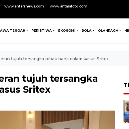
www.antaranews.com
www.antarafoto.com
JAWA TENGAH
PERISTIWA
EKONOMI
BOLA
OLAHRAGA
H
ran tujuh tersangka pihak bank dalam kasus Sritex
ran tujuh tersangka
T
asus Sritex