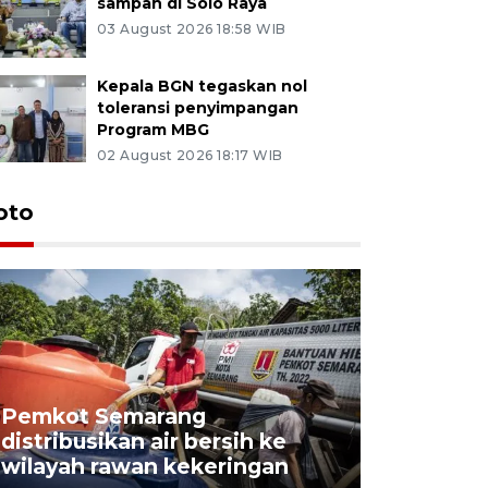
sampah di Solo Raya
03 August 2026 18:58 WIB
Kepala BGN tegaskan nol
toleransi penyimpangan
Program MBG
02 August 2026 18:17 WIB
oto
Pemkot Semarang
Presiden 
distribusikan air bersih ke
cagar bu
wilayah rawan kekeringan
Semaran