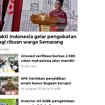
akti Indonesia gelar pengobatan
agi ribuan warga Semarang
am lalu
Unsoed verifikasi berkas 2.585
calon mahasiswa jalur mandiri
19 jam lalu
KPK hentikan penyidikan
enam kasus dugaan korupsi
04 August 2026 14:51 WIB
Investor AS bidik pengelolaan