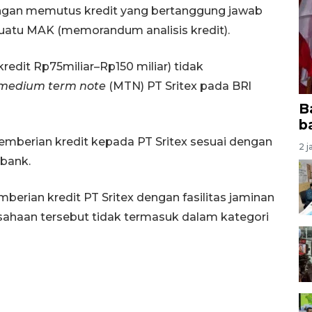
an memutus kredit yang bertanggung jawab
uatu MAK (memorandum analisis kredit).
redit Rp75miliar–Rp150 miliar) tidak
medium term note
(MTN) PT Sritex pada BRl
B
b
 pemberian kredit kepada PT Sritex sesuai dengan
2 j
bank.
berian kredit PT Sritex dengan fasilitas jaminan
haan tersebut tidak termasuk dalam kategori