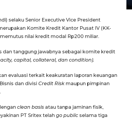
27 July 2026 20:07 WIB
di) selaku Senior Executive Vice President
merupakan Komite Kredit Kantor Pusat IV (KK-
memutus nilai kredit modal Rp200 miliar.
as dan tanggung jawabnya sebagai komite kredit
city, capital, collateral, dan condition).
an evaluasi terkait keakuratan laporan keuangan
 Bisnis dan divisi
Credit Risk
maupun pimpinan
.
 dengan
clean basis
atau tanpa jaminan fisik,
akinan PT Sritex telah
go public
selama tiga