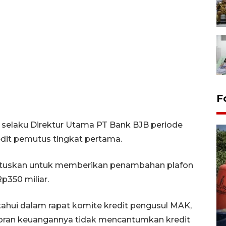
F
 selaku Direktur Utama PT Bank BJB periode
dit pemutus tingkat pertama.
utuskan untuk memberikan penambahan plafon
p350 miliar.
Kemarau memuncak, air
Waduk Delingan Karanganyar
tahui dalam rapat komite kredit pengusul MAK,
menyusut
poran keuangannya tidak mencantumkan kredit