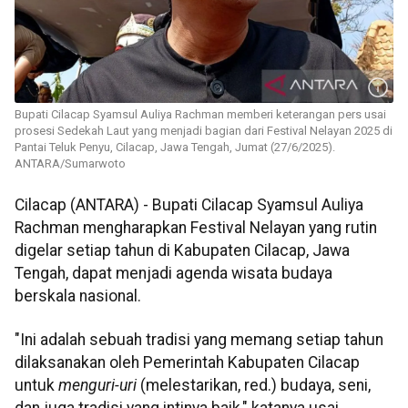
Bupati Cilacap Syamsul Auliya Rachman memberi keterangan pers usai
prosesi Sedekah Laut yang menjadi bagian dari Festival Nelayan 2025 di
Pantai Teluk Penyu, Cilacap, Jawa Tengah, Jumat (27/6/2025).
ANTARA/Sumarwoto
Cilacap (ANTARA) - Bupati Cilacap Syamsul Auliya
Rachman mengharapkan Festival Nelayan yang rutin
digelar setiap tahun di Kabupaten Cilacap, Jawa
Tengah, dapat menjadi agenda wisata budaya
berskala nasional.
"Ini adalah sebuah tradisi yang memang setiap tahun
dilaksanakan oleh Pemerintah Kabupaten Cilacap
untuk
menguri-uri
(melestarikan, red.) budaya, seni,
dan juga tradisi yang intinya baik," katanya usai