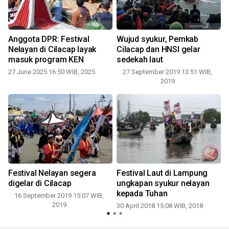
Anggota DPR: Festival
Wujud syukur, Pemkab
Nelayan di Cilacap layak
Cilacap dan HNSI gelar
masuk program KEN
sedekah laut
27 June 2025 16:50 WIB, 2025
27 September 2019 13:51 WIB,
1
2019
Festival Nelayan segera
Festival Laut di Lampung
digelar di Cilacap
ungkapan syukur nelayan
kepada Tuhan
16 September 2019 15:07 WIB,
2019
30 April 2018 15:08 WIB, 2018