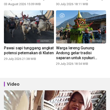
03 August 2026 15:09 WIB
30 July 2026 18:11 WIB
Pawai sapi tunggang angkat
Warga lereng Gunung
potensi peternakan di Klaten
Andong gelar tradisi
saparan untuk syukuri
29 July 2026 21:38 WIB
panen
29 July 2026 18:54 WIB
Video