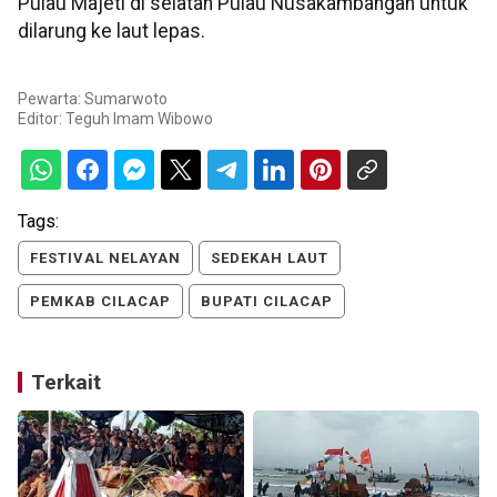
Pulau Majeti di selatan Pulau Nusakambangan untuk
dilarung ke laut lepas.
Pewarta: Sumarwoto
Editor:
Teguh Imam Wibowo
Tags:
FESTIVAL NELAYAN
SEDEKAH LAUT
PEMKAB CILACAP
BUPATI CILACAP
Terkait