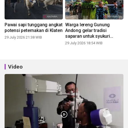
Pawai sapi tunggang angkat
Warga lereng Gunung
potensi peternakan di Klaten
Andong gelar tradisi
saparan untuk syukuri
29 July 2026 21:38 WIB
panen
29 July 2026 18:54 WIB
Video