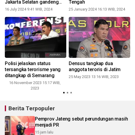
Jakarta Selatan gandeng
Tengah
Densus 88 antiteror Polri
16 July 2024 9:41 WIB, 2024
25 January 2024 16:13 WIB, 2024
1
Polisi jelaskan status
Densus tangkap dua
g
tersangka terorisme yang
anggota teroris di Jatim
ditangkap di Semarang
25 May 2023 13:16 WIB, 2023
16 November 2023 15:17 WIB,
2023
Berita Terpopuler
Pemprov Jateng sebut perundungan masih
menjadi PR
15 jam lalu