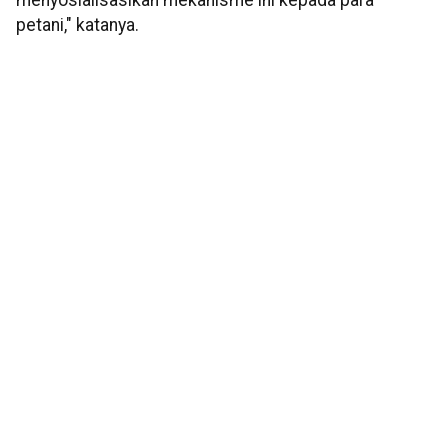
menyosialisasikan mekanisme ini kepada para
petani," katanya.