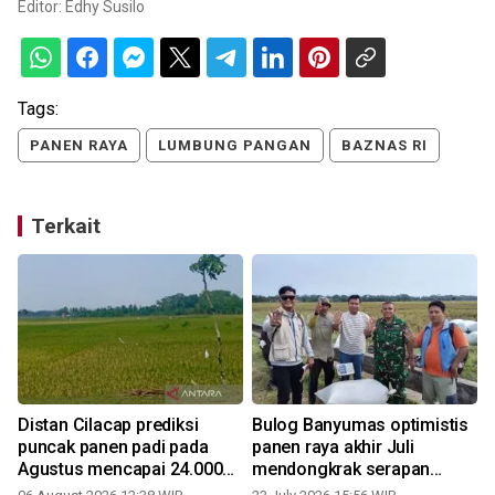
Editor:
Edhy Susilo
Tags:
PANEN RAYA
LUMBUNG PANGAN
BAZNAS RI
Terkait
Distan Cilacap prediksi
Bulog Banyumas optimistis
puncak panen padi pada
panen raya akhir Juli
Agustus mencapai 24.000
mendongkrak serapan
ha
gabah