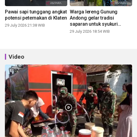
Pawai sapi tunggang angkat
Warga lereng Gunung
potensi peternakan di Klaten
Andong gelar tradisi
saparan untuk syukuri
29 July 2026 21:38 WIB
panen
29 July 2026 18:54 WIB
Video