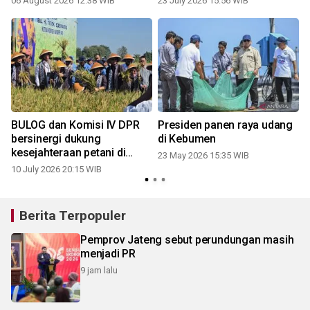
06 August 2026 12:38 WIB
23 July 2026 15:56 WIB
BULOG dan Komisi IV DPR
Presiden panen raya udang
bersinergi dukung
di Kebumen
kesejahteraan petani di
23 May 2026 15:35 WIB
Klaten
10 July 2026 20:15 WIB
Berita Terpopuler
Pemprov Jateng sebut perundungan masih
menjadi PR
9 jam lalu