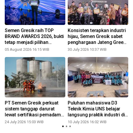
Semen Gresik raih TOP
Konsisten terapkan industri
BRAND AWARDS 2026, bukti
hijau, Semen Gresik sabet
tetap menjadi pilihan
penghargaan Jateng Green
masyarakat Indonesia
Industrial Summit 2026
05 August 2026 16:15 WIB
30 July 2026 10:37 WIB
0
n
PT Semen Gresik perkuat
Puluhan mahasiswa D3
sistem tanggap darurat
Teknik Kimia UNS belajar
lewat sertifikasi pemadam
langsung praktik industri di
kebakaran
Semen Gresik Pabrik
24 July 2026 15:03 WIB
10 July 2026 16:02 WIB
Rembang