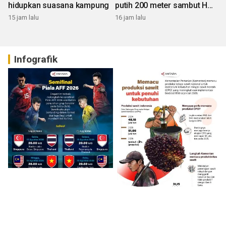
hidupkan suasana kampung
putih 200 meter sambut HUT
RI
15 jam lalu
16 jam lalu
Infografik