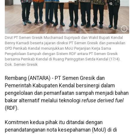
Dirut PT Semen Gresik Muchamad Supriyadi dan Wakil Bupati Kendal
Benny Karnadi beserta jajaran direksi PT Semen Gresik dan perwakilan
OPD Pemkab Kendal menunjukkan MoU Perjanjian Kerja Sama
Pengelolaan Sampah dengan Sistem RDF antara PT Semen Gresik
bersama Pemkab Kendal di Ruang Paringgitan Setda Kendal (17/4).
Dok. Semen Gresik
Rembang (ANTARA) - PT Semen Gresik dan
Pemerintah Kabupaten Kendal bersinergi dalam
pengelolaan dan pemanfaatan sampah menjadi bahan
bakar alternatif melalui teknologi
refuse derived fuel
(RDF).
Komitmen kedua pihak itu ditandai dengan
penandatanganan nota kesepahaman (MoU) di di