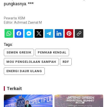
pungkasnya. ***
Pewarta: KSM
Editor:
Achmad Zaenal M
Tags:
SEMEN GRESIK
PEMKAB KENDAL
MOU PENGELOLAAN SAMPAH
RDF
ENERGI DAUR ULANG
Terkait