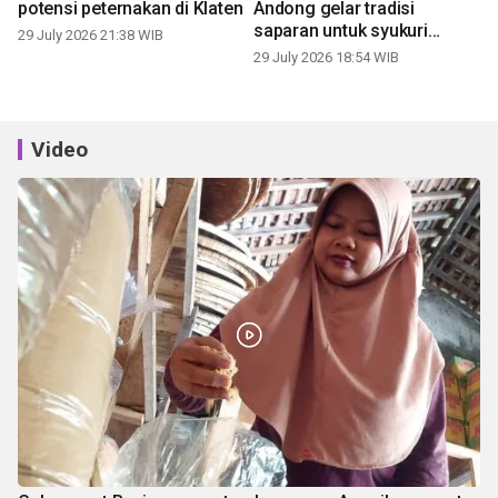
potensi peternakan di Klaten
Andong gelar tradisi
saparan untuk syukuri
29 July 2026 21:38 WIB
panen
29 July 2026 18:54 WIB
Video