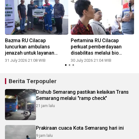
r
Bazma RU Cilacap
Pertamina RU Cilacap
luncurkan ambulans
perkuat pemberdayaan
jenazah untuk layanan
disabilitas melalui bio
sosial
leather
31 July 2026 21:08 WIB
30 July 2026 21:04 WIB
1
Berita Terpopuler
Dishub Semarang pastikan kelaikan Trans
Semarang melalui "ramp check"
21 jam lalu
Prakiraan cuaca Kota Semarang hari ini
9 jam lalu