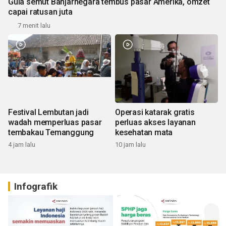
Gula semut Banjarnegara tembus pasar Amerika, omzet
capai ratusan juta
7 menit lalu
Festival Lembutan jadi
Operasi katarak gratis
wadah memperluas pasar
perluas akses layanan
tembakau Temanggung
kesehatan mata
4 jam lalu
10 jam lalu
Infografik