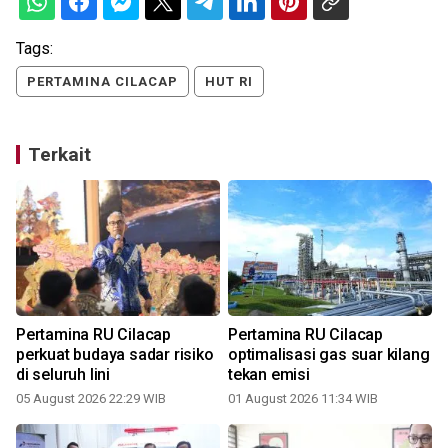
Tags:
PERTAMINA CILACAP
HUT RI
Terkait
Pertamina RU Cilacap
Pertamina RU Cilacap
perkuat budaya sadar risiko
optimalisasi gas suar kilang
di seluruh lini
tekan emisi
05 August 2026 22:29 WIB
01 August 2026 11:34 WIB
2