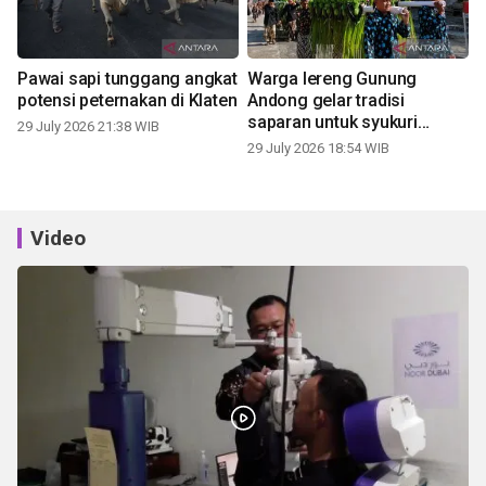
Pawai sapi tunggang angkat
Warga lereng Gunung
potensi peternakan di Klaten
Andong gelar tradisi
saparan untuk syukuri
29 July 2026 21:38 WIB
panen
29 July 2026 18:54 WIB
Video