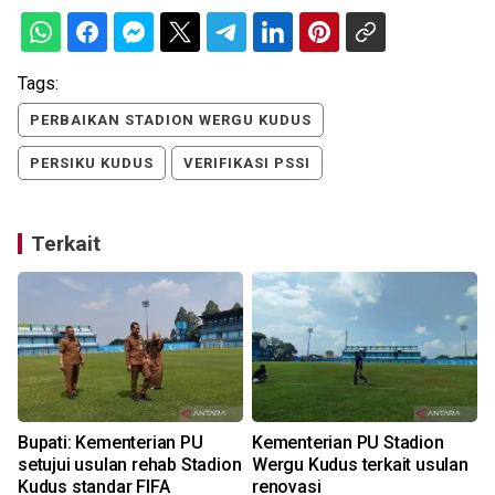
Tags:
PERBAIKAN STADION WERGU KUDUS
PERSIKU KUDUS
VERIFIKASI PSSI
Terkait
Bupati: Kementerian PU
Kementerian PU Stadion
a
setujui usulan rehab Stadion
Wergu Kudus terkait usulan
Kudus standar FIFA
renovasi