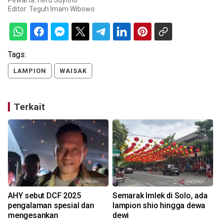
Pewarta: Heru Suyitno
Editor:
Teguh Imam Wibowo
Tags:
LAMPION
WAISAK
Terkait
AHY sebut DCF 2025
Semarak Imlek di Solo, ada
pengalaman spesial dan
lampion shio hingga dewa
mengesankan
dewi
0