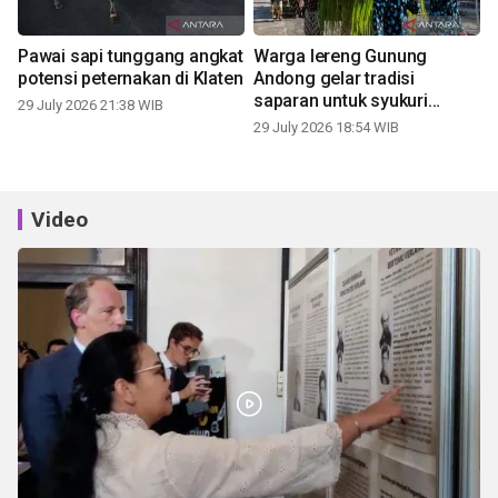
Pawai sapi tunggang angkat
Warga lereng Gunung
potensi peternakan di Klaten
Andong gelar tradisi
saparan untuk syukuri
29 July 2026 21:38 WIB
panen
29 July 2026 18:54 WIB
Video