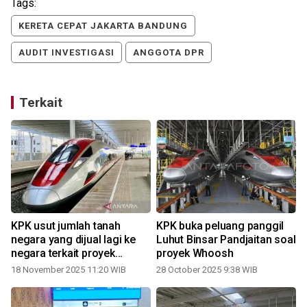
Tags:
KERETA CEPAT JAKARTA BANDUNG
AUDIT INVESTIGASI
ANGGOTA DPR
Terkait
KPK usut jumlah tanah
KPK buka peluang panggil
negara yang dijual lagi ke
Luhut Binsar Pandjaitan soal
negara terkait proyek
proyek Whoosh
Whoosh
18 November 2025 11:20 WIB
28 October 2025 9:38 WIB