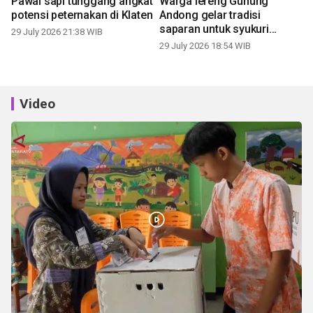
Pawai sapi tunggang angkat
Warga lereng Gunung
potensi peternakan di Klaten
Andong gelar tradisi
saparan untuk syukuri
29 July 2026 21:38 WIB
panen
29 July 2026 18:54 WIB
Video