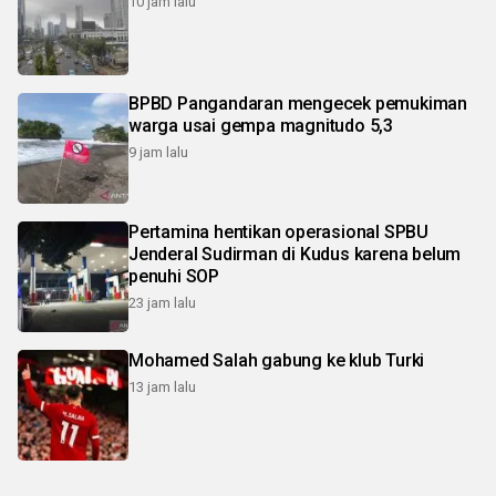
10 jam lalu
BPBD Pangandaran mengecek pemukiman
warga usai gempa magnitudo 5,3
9 jam lalu
Pertamina hentikan operasional SPBU
Jenderal Sudirman di Kudus karena belum
penuhi SOP
23 jam lalu
Mohamed Salah gabung ke klub Turki
13 jam lalu