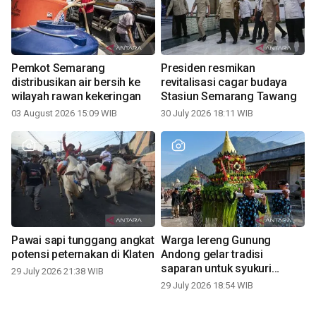
Pemkot Semarang
Presiden resmikan
distribusikan air bersih ke
revitalisasi cagar budaya
wilayah rawan kekeringan
Stasiun Semarang Tawang
03 August 2026 15:09 WIB
30 July 2026 18:11 WIB
Pawai sapi tunggang angkat
Warga lereng Gunung
potensi peternakan di Klaten
Andong gelar tradisi
saparan untuk syukuri
29 July 2026 21:38 WIB
panen
29 July 2026 18:54 WIB