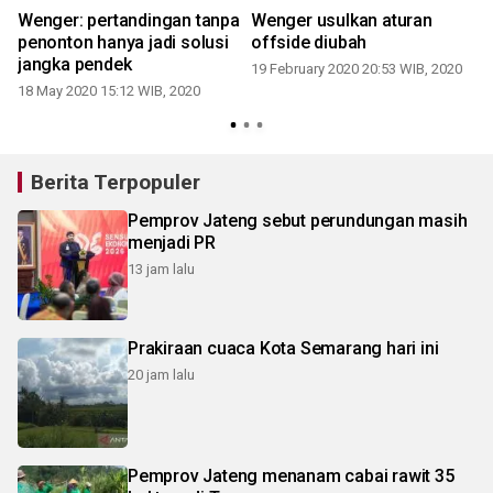
Wenger: pertandingan tanpa
Wenger usulkan aturan
penonton hanya jadi solusi
offside diubah
9
jangka pendek
19 February 2020 20:53 WIB, 2020
18 May 2020 15:12 WIB, 2020
Berita Terpopuler
Pemprov Jateng sebut perundungan masih
menjadi PR
13 jam lalu
Prakiraan cuaca Kota Semarang hari ini
20 jam lalu
Pemprov Jateng menanam cabai rawit 35