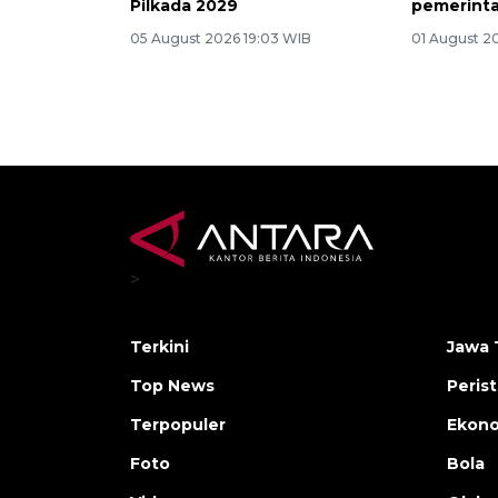
Pilkada 2029
pemerinta
05 August 2026 19:03 WIB
01 August 2
>
Terkini
Jawa 
Top News
Peris
Terpopuler
Ekon
Foto
Bola