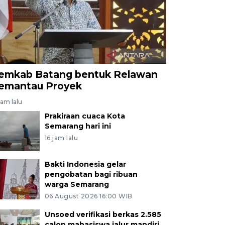
emkab Batang bentuk Relawan
emantau Proyek
jam lalu
Prakiraan cuaca Kota
Semarang hari ini
16 jam lalu
Bakti Indonesia gelar
pengobatan bagi ribuan
warga Semarang
06 August 2026 16:00 WIB
Unsoed verifikasi berkas 2.585
calon mahasiswa jalur mandiri