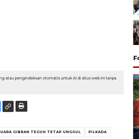
F
g atau pengindeksan otomatis untuk AI di situs web ini tanpa
Kemarau memuncak, air
Waduk Delingan Karanganyar
menyusut
SUARA GIBRAN TEGUH TETAP UNGGUL
PILKADA
27 July 2026 20:07 WIB