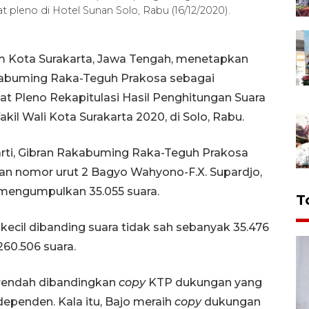
t pleno di Hotel Sunan Solo, Rabu (16/12/2020).
m Kota Surakarta, Jawa Tengah, menetapkan
kabuming Raka-Teguh Prakosa sebagai
 Pleno Rekapitulasi Hasil Penghitungan Suara
il Wali Kota Surakarta 2020, di Solo, Rabu.
arti, Gibran Rakabuming Raka-Teguh Prakosa
an nomor urut 2 Bagyo Wahyono-F.X. Supardjo,
 mengumpulkan 35.055 suara.
T
 kecil dibanding suara tidak sah sebanyak 35.476
260.506 suara.
h rendah dibandingkan
copy
KTP dukungan yang
ependen. Kala itu, Bajo meraih
copy
dukungan