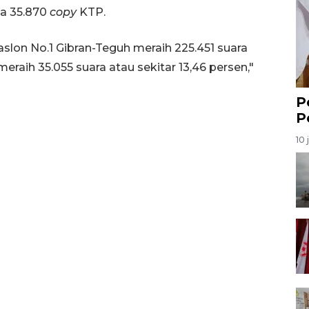
ya 35.870
copy
KTP.
aslon No.1 Gibran-Teguh meraih 225.451 suara
eraih 35.055 suara atau sekitar 13,46 persen,"
P
P
10 