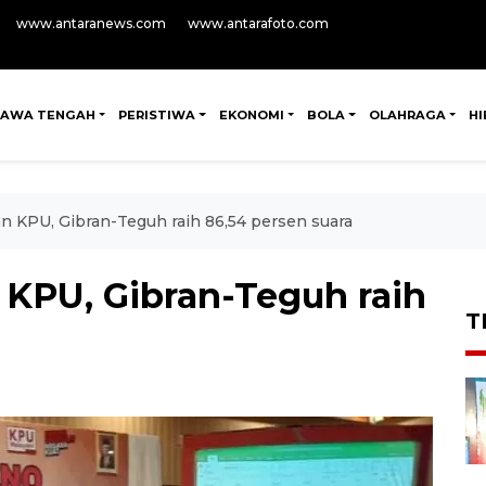
www.antaranews.com
www.antarafoto.com
JAWA TENGAH
PERISTIWA
EKONOMI
BOLA
OLAHRAGA
H
n KPU, Gibran-Teguh raih 86,54 persen suara
 KPU, Gibran-Teguh raih
T