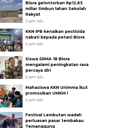
Blora gelontorkan Rp12,63
miliar timbun lahan Sekolah
Rakyat
2 jam lalu
KKN IPB kenalkan pestisida
nabati kepada petani Blora
2 jam lalu
Siswa SRMA 18 Blora
mengalami peningkatan rasa
percaya diri
2 jam lalu
Mahasiswa KKN Unimma ikut
promosikan UMKM l
2 jam lalu
Festival Lembutan wadah
perluasan pasar tembakau
Temanggung