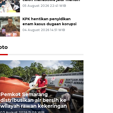
05 August 2026 22:41 WIB
KPK hentikan penyidikan
enam kasus dugaan korupsi
04 August 2026 14:51 WIB
oto
Pemkot Semarang
Presiden 
distribusikan air bersih ke
cagar bu
wilayah rawan kekeringan
Semaran
03 August 2026 15:09 WIB
30 July 2026 1