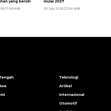
han yang bersih
mulai 2027
026 17:06 WIB
30 July 2026 23:04 WIB
Tengah
Teknologi
tiwa
Artikel
omi
Internasional
Otomotif