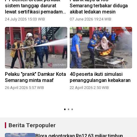
sistem tanggap darurat
Semarang terbakar diduga
lewat sertifikasi pemadam
akibat ledakan mesin
kebakaran
24 July 2026 15:03 WIB
07 June 2026 19:24 WIB
Pelaku "prank" Damkar Kota
40 peserta ikuti simulasi
Semarang minta maaf
penanggulangan kebakaran
26 April 2026 5:57 WIB
22 April 2026 2:50 WIB
Berita Terpopuler
Blora gelontorkan Rp12,63 miliar timbun