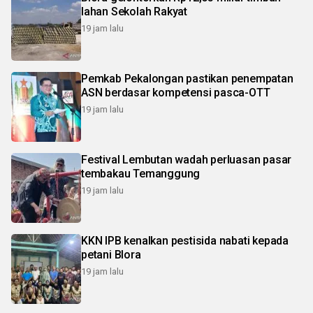
lahan Sekolah Rakyat
19 jam lalu
Pemkab Pekalongan pastikan penempatan
ASN berdasar kompetensi pasca-OTT
19 jam lalu
Festival Lembutan wadah perluasan pasar
tembakau Temanggung
19 jam lalu
KKN IPB kenalkan pestisida nabati kepada
petani Blora
19 jam lalu