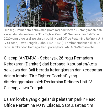
Dua regu Pemadam Kebakaran (Damkar) saat beradu ketangkasan dan
kecepatan dalam lomba "Fire Fighter Combat" Se-Jawa dan Bali Tahun
2020 yang digelar di pelataran parkir Head Office Pertamina Refinery Unit
IV Cilacap, Jawa Tengah, Sabtu (14/3/2020). Lomba tersebut diikuti 26
regu Damkar dari berbagai kabupaten/kota. ANTARA/Sumarwoto
Cilacap (ANTARA) - Sebanyak 26 regu Pemadam
Kebakaran (Damkar) dari berbagai kabupaten/kota
se-Jawa dan Bali beradu ketangkasan dan kecepatan
dalam lomba "Fire Fighter Combat" yang
diselenggarakan oleh Pertamina Refinery Unit IV
Cilacap, Jawa Tengah.
Dalam lomba yang digelar di pelataran parkir Head
Office Pertamina RU IV Cilacap, Sabtu, setiap tim