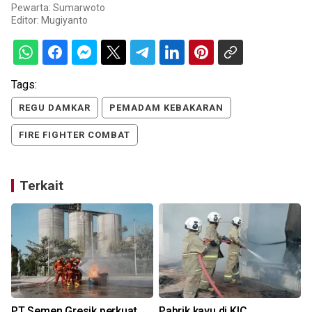
Pewarta: Sumarwoto
Editor:
Mugiyanto
Tags:
REGU DAMKAR
PEMADAM KEBAKARAN
FIRE FIGHTER COMBAT
Terkait
PT Semen Gresik perkuat
Pabrik kayu di KIC